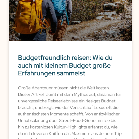
Budgetfreundlich reisen: Wie du
auch mit kleinem Budget große
Erfahrungen sammelst
Große Abenteuer müssen nicht die Welt kosten.
Dieser Artikel räumt mit dem Mythos auf, dass man für
unvergessliche Reiseerlebnisse ein riesiges Budget
braucht, und zeigt, wie der Verzicht auf Luxus oft die
authentischsten Momente schafft. Von antizyklischer
Urlaubsplanung über Street-Food-Geheimnisse bis
hin zu kostenlosen Kultur-Highlights erfährst du, wie
du mit cleveren Kniffen das Maximum aus deinem Trip