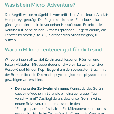
Was ist ein Micro-Adventure?
Der Begriff wurde maßgeblich vom britischen Abenteurer Alastair
Humphreys geprägt. Die Regeln sind simpel: Es ist kurz, lokal,
günstig und findet direkt vor deiner Haustür statt. Es bricht deine
Routine auf, ohne deinen Alltag zu sprengen. Es geht darum, das
Fenster zwischen „5 to 9″ (Feierabend bis Arbeitsbeginn) zu
nutzen.
Warum Mikroabenteuer gut für dich sind
Wir verbringen oft zu viel Zeit in geschlossenen Räumen und
festen Abläufen. Mikroabenteuer sind wie ein kurzer, intensiver
Reset-Knopf für den Kopf. Es geht um den bewussten Bruch mit
der Bequemlichkeit. Das macht psychologisch und physisch einen
gewaltigen Unterschied:
Dehnung der Zeitwahrnehmung:
Kennst du das Gefühl,
dass eine Woche im Büro wie ein einziger grauer Tag
verschwimmt? Das liegt daran, dass unser Gehirn keine
neuen Reize verarbeiten muss und in den
“Energiesparmodus” schaltet. Ein Mikroabenteuer – und sei
es nur eine Nacht im Zelt im Wald – füttert dein Gehirn mit