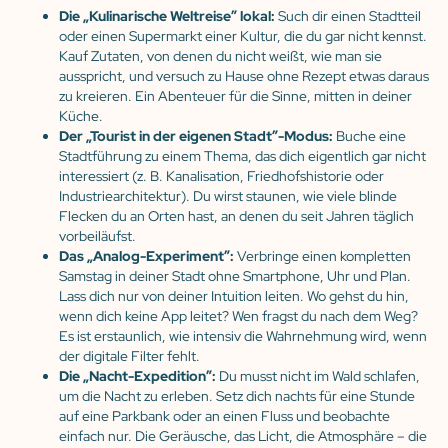
Die „Kulinarische Weltreise” lokal:
Such dir einen Stadtteil
oder einen Supermarkt einer Kultur, die du gar nicht kennst.
Kauf Zutaten, von denen du nicht weißt, wie man sie
ausspricht, und versuch zu Hause ohne Rezept etwas daraus
zu kreieren. Ein Abenteuer für die Sinne, mitten in deiner
Küche.
Der „Tourist in der eigenen Stadt”-Modus:
Buche eine
Stadtführung zu einem Thema, das dich eigentlich gar nicht
interessiert (z. B. Kanalisation, Friedhofshistorie oder
Industriearchitektur). Du wirst staunen, wie viele blinde
Flecken du an Orten hast, an denen du seit Jahren täglich
vorbeiläufst.
Das „Analog-Experiment”:
Verbringe einen kompletten
Samstag in deiner Stadt ohne Smartphone, Uhr und Plan.
Lass dich nur von deiner Intuition leiten. Wo gehst du hin,
wenn dich keine App leitet? Wen fragst du nach dem Weg?
Es ist erstaunlich, wie intensiv die Wahrnehmung wird, wenn
der digitale Filter fehlt.
Die „Nacht-Expedition”:
Du musst nicht im Wald schlafen,
um die Nacht zu erleben. Setz dich nachts für eine Stunde
auf eine Parkbank oder an einen Fluss und beobachte
einfach nur. Die Geräusche, das Licht, die Atmosphäre – die