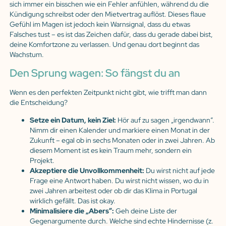
sich immer ein bisschen wie ein Fehler anfühlen, während du die
Kündigung schreibst oder den Mietvertrag auflöst. Dieses flaue
Gefühl im Magen ist jedoch kein Warnsignal, dass du etwas
Falsches tust – es ist das Zeichen dafür, dass du gerade dabei bist,
deine Komfortzone zu verlassen. Und genau dort beginnt das
Wachstum.
Den Sprung wagen: So fängst du an
Wenn es den perfekten Zeitpunkt nicht gibt, wie trifft man dann
die Entscheidung?
Setze ein Datum, kein Ziel:
Hör auf zu sagen „irgendwann”.
Nimm dir einen Kalender und markiere einen Monat in der
Zukunft – egal ob in sechs Monaten oder in zwei Jahren. Ab
diesem Moment ist es kein Traum mehr, sondern ein
Projekt.
Akzeptiere die Unvollkommenheit:
Du wirst nicht auf jede
Frage eine Antwort haben. Du wirst nicht wissen, wo du in
zwei Jahren arbeitest oder ob dir das Klima in Portugal
wirklich gefällt. Das ist okay.
Minimalisiere die „Abers”:
Geh deine Liste der
Gegenargumente durch. Welche sind echte Hindernisse (z.