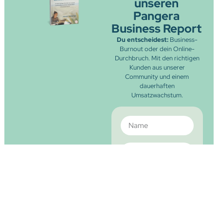
unseren
Pangera
Business Report
Du entscheidest:
Business-
Burnout oder dein Online-
Durchbruch. Mit den richtigen
Kunden aus unserer
Community und einem
dauerhaften
Umsatzwachstum.
Jetzt
kostenfrei
sichern