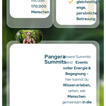
mit über
gleichzeitig +
170.000
enge,
Menschen
persönliche
Betreuung
Pangera
Unsere Summits
Summits
sind
Events
voller Energie &
Begegnung –
hier kannst du
Wissen erleben,
sehen, wie
Menschen
gemeinsam
in die