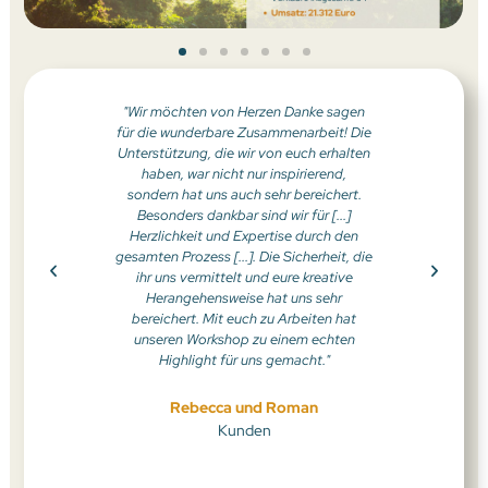
 mich sehr
"Wir möchten von Herzen Danke sagen
"Ich bin 
ent. [...]
für die wunderbare Zusammenarbeit! Die
verkauf
ft genug
Unterstützung, die wir von euch erhalten
was Ihr 
e Übungen
haben, war nicht nur inspirierend,
einmal se
e in Leib
sondern hat uns auch sehr bereichert.
mich
Danke von
Besonders dankbar sind wir für [...]
Herzlichkeit und Expertise durch den
gesamten Prozess [...]. Die Sicherheit, die
ihr uns vermittelt und eure kreative
Herangehensweise hat uns sehr
bereichert. Mit euch zu Arbeiten hat
unseren Workshop zu einem echten
Highlight für uns gemacht."
Rebecca und Roman
Kunden