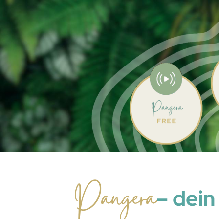
Pangera
– dein