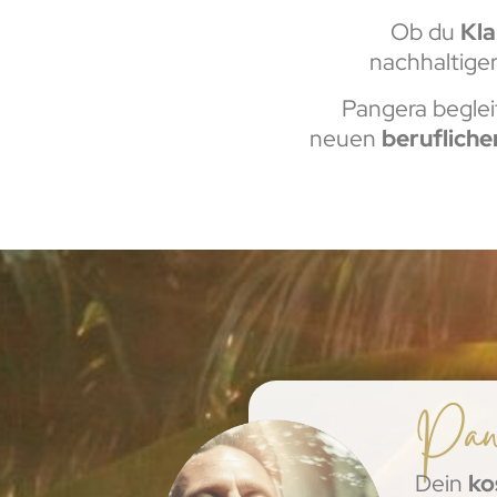
Ob du
Kla
nachhaltiger
Pangera beglei
neuen
berufliche
Pan
Dein
ko