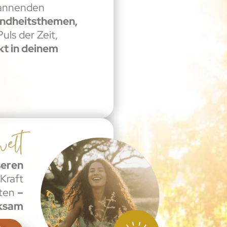
annenden
undheitsthemen,
uls der Zeit,
kt in deinem
elt
seren
Kraft
iten
–
rksam