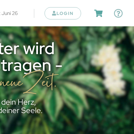
 Juni 26
LOGIN
er wird
tragen -
neueZeit.
 dein Herz,
einer Seele.