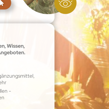
n, Wissen,
Angeboten.
änzungsmittel,
ehr
len -
en