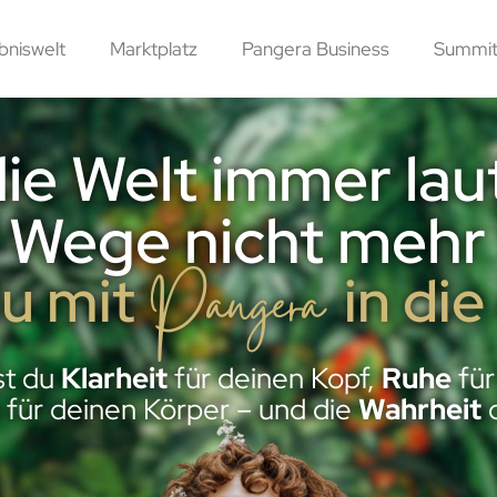
bniswelt
Marktplatz
Pangera Business
Summit
ie Welt immer laut
e Wege nicht mehr 
Pangera
u mit
in die
st du
Klarheit
für deinen Kopf,
Ruhe
für
für deinen Körper – und die
Wahrheit
d