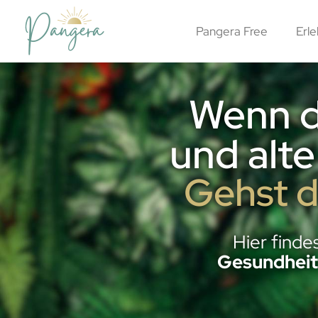
Pangera Free
Erle
Wenn d
und alt
Gehst d
Hier finde
Gesundheit