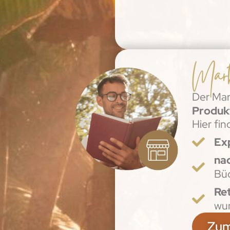
Mark
Der Mar
Produkt
Hier fin
Ex
nac
Büc
Re
wun
Zum