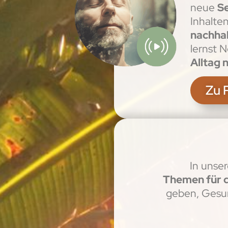
neue
S
Inhalte
nachhal
lernst 
Alltag 
Zu 
In unse
Themen für d
geben, Gesun