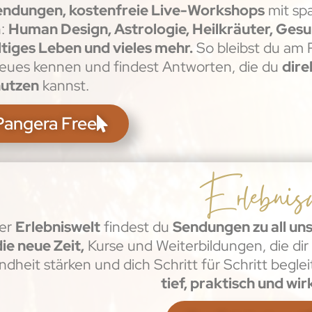
endungen, kostenfreie Live-Workshops
mit sp
n:
Human Design, Astrologie, Heilkräuter, Ges
tiges Leben und vieles mehr.
So bleibst du am P
Neues kennen und findest Antworten, die du
dire
nutzen
kannst.
Pangera Free
Erlebnisw
rer
Erlebniswelt
findest du
Sendungen zu all un
ie neue Zeit,
Kurse und Weiterbildungen, die dir 
dheit stärken und dich Schritt für Schritt begle
tief, praktisch und wi