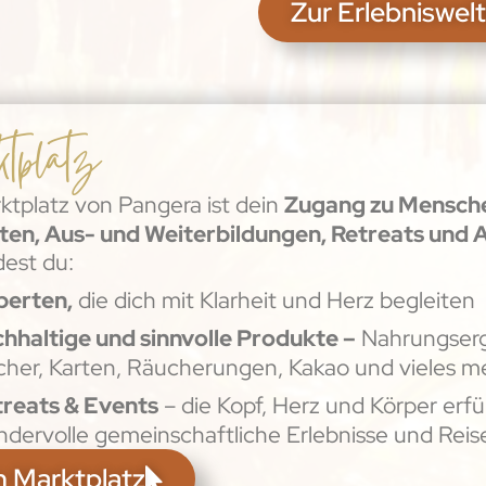
Zur Erlebniswelt
tplatz
ktplatz von Pangera ist dein
Zugang zu Mensche
en, Aus- und Weiterbildungen, Retreats und 
dest du:
perten,
die dich mit Klarheit und Herz begleiten
hhaltige und sinnvolle Produkte –
Nahrungserg
her, Karten, Räucherungen, Kakao und vieles m
treats & Events
– die Kopf, Herz und Körper erfül
dervolle gemeinschaftliche Erlebnisse und Reis
 Marktplatz