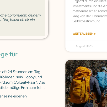
Ergänzt durch ein klar
Investments und die Ab
mathematischer Konstan
dheit priorisierst, deinem
Weg von der Ohnmacht z
ffst, baust du dir ein
Selbstbestimmung.
.
WEITERLESEN »
5. August 2026
ge für
an oft 24 Stunden am Tag
 Kollegen, sein Hobby und
rd zum „Vollzeit-Paar”. Das
l der nötige Freiraum fehlt.
der seine eigenen