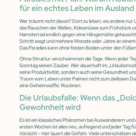
für ein echtes Leben im Ausland 
Wer träumt nicht davon? Dort zu leben, wo andere nur
das Rauschen der Wellen, Kokosnüsse zum Frühstück un
Hamsterrad endlich gegen eine Hängematte getauscht
Schritt wagt und mehrere Monate oder Jahre an einem O
Das Paradies kann ohne festen Boden unter den Füßen 
Ohne Struktur verschwimmen die Tage. Wenn jeder Tag e
Sonntag seinen Zauber. Wer dauerhaft im „Urlaubsmodus”
seine Produktivität, sondern auch seine Gesundheit un
Traum vom Leben unter Palmen nicht zum ziellosen Dah
eine Geheimwaffe: Routinen.
Die Urlaubsfalle: Wenn das „Dolc
Gewohnheit wird
Es ist ein klassisches Phänomen bei Auswanderern und 
ersten Wochen ist alles neu, aufregend und jeder Tag fü
Vorsicht – hier lauert die Gefahr. Viele unterschätzen 