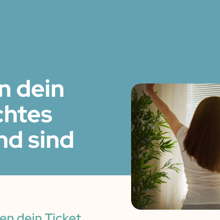
n dein
chtes
nd sind
en dein Ticket