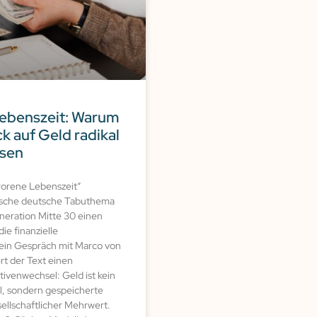
Lebenszeit: Warum
ck auf Geld radikal
sen
frorene Lebenszeit“
sische deutsche Tabuthema
neration Mitte 30 einen
ie finanzielle
ein Gespräch mit Marco von
rt der Text einen
ivenwechsel: Geld ist kein
l, sondern gespeicherte
llschaftlicher Mehrwert.