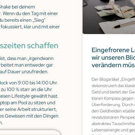
Shake bei deinem
r. Wenn du den Tag mit einer
u bereits einen „Sieg”
fokussiert, klar und mit einer
itszeiten schaffen
Eingefrorene 
wir unseren Bli
ist, dass man „irgendwann
verändern müs
 arbeitet man entweder gar
 auf Dauer unzufrieden.
Der Blogartikel „Einge
Block von 9:00 bis 14:00 Uhr.
dekonstruiert das klas
u zu 100 % starr an die Uhr
Geld und bietet der Ge
iesen Lifestyle gewählt hast.
klaren Kompass gegen d
aptop am Pool zu sitzen und
Überforderung. Durch 
r seine Arbeit strukturiert,
den Geldhelden etablie
htes Gewissen mit den Dingen
revolutionären Perspekt
n.
abstraktes Tauschmitte
Lebensenergie und gese