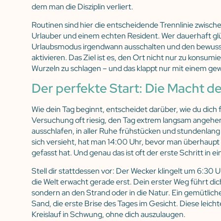
dem man die Disziplin verliert.
Routinen sind hier die entscheidende Trennlinie zwisch
Urlauber und einem echten Resident. Wer dauerhaft glüc
Urlaubsmodus irgendwann ausschalten und den bewu
aktivieren. Das Ziel ist es, den Ort nicht nur zu konsumi
Wurzeln zu schlagen – und das klappt nur mit einem ge
Der perfekte Start: Die Macht d
Wie dein Tag beginnt, entscheidet darüber, wie du dich fü
Versuchung oft riesig, den Tag extrem langsam angehen
ausschlafen, in aller Ruhe frühstücken und stundenlan
sich versieht, hat man 14:00 Uhr, bevor man überhaup
gefasst hat. Und genau das ist oft der erste Schritt in e
Stell dir stattdessen vor: Der Wecker klingelt um 6:30 Uh
die Welt erwacht gerade erst. Dein erster Weg führt d
sondern an den Strand oder in die Natur. Ein gemütlich
Sand, die erste Brise des Tages im Gesicht. Diese leic
Kreislauf in Schwung, ohne dich auszulaugen.