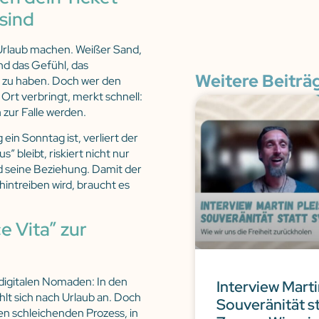
sind
 Urlaub machen. Weißer Sand,
d das Gefühl, das
Weitere Beiträ
 zu haben. Doch wer den
rt verbringt, merkt schnell:
zur Falle werden.
in Sonntag ist, verliert der
 bleibt, riskiert nicht nur
d seine Beziehung. Damit der
intreiben wird, braucht es
e Vita” zur
digitalen Nomaden: In den
Interview Marti
hlt sich nach Urlaub an. Doch
Souveränität s
den schleichenden Prozess, in