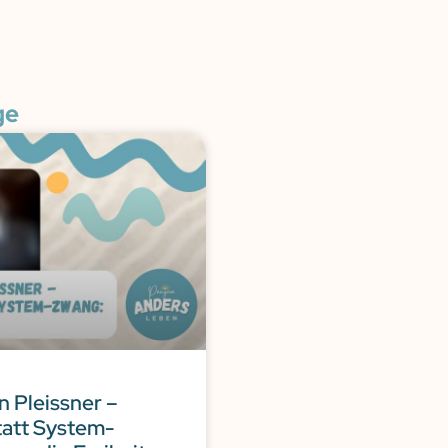
ge
n Pleissner –
tatt System-