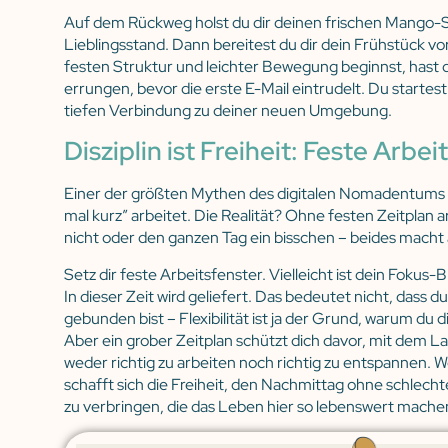
Auf dem Rückweg holst du dir deinen frischen Mango-
Lieblingsstand. Dann bereitest du dir dein Frühstück vo
festen Struktur und leichter Bewegung beginnst, hast d
errungen, bevor die erste E-Mail eintrudelt. Du startest 
tiefen Verbindung zu deiner neuen Umgebung.
Disziplin ist Freiheit: Feste Arbe
Einer der größten Mythen des digitalen Nomadentums 
mal kurz” arbeitet. Die Realität? Ohne festen Zeitplan
nicht oder den ganzen Tag ein bisschen – beides macht
Setz dir feste Arbeitsfenster. Vielleicht ist dein Fokus-
In dieser Zeit wird geliefert. Das bedeutet nicht, dass d
gebunden bist – Flexibilität ist ja der Grund, warum du d
Aber ein grober Zeitplan schützt dich davor, mit dem L
weder richtig zu arbeiten noch richtig zu entspannen. We
schafft sich die Freiheit, den Nachmittag ohne schlec
zu verbringen, die das Leben hier so lebenswert mache