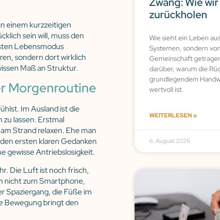
Zwang: Wie wir 
zurückholen
en einem kurzzeitigen
klich sein will, muss den
Wie sieht ein Leben au
ssten Lebensmodus
Systemen, sondern von
eren, sondern dort wirklich
Gemeinschaft getragen 
wissen Maß an Struktur.
darüber, warum die Rü
grundlegendem Handwe
er Morgenroutine
wertvoll ist.
hlst. Im Ausland ist die
WEITERLESEN »
 zu lassen. Erstmal
g am Strand relaxen. Ehe man
t den ersten klaren Gedanken
6. August 2026
ine gewisse Antriebslosigkeit.
r. Die Luft ist noch frisch,
ich nicht zum Smartphone,
er Spaziergang, die Füße im
hte Bewegung bringt den