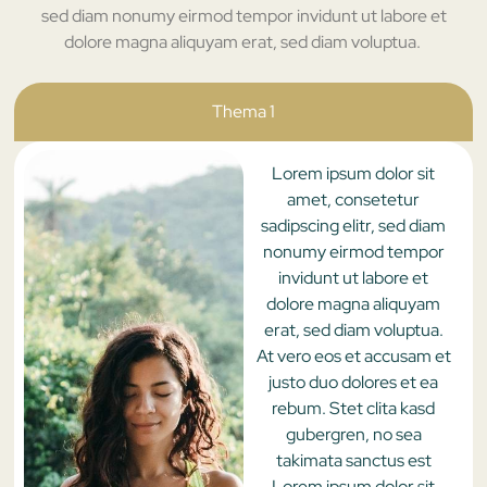
sed diam nonumy eirmod tempor invidunt ut labore et
dolore magna aliquyam erat, sed diam voluptua.
Thema 1
Lorem ipsum dolor sit
amet, consetetur
sadipscing elitr, sed diam
nonumy eirmod tempor
invidunt ut labore et
dolore magna aliquyam
erat, sed diam voluptua.
At vero eos et accusam et
justo duo dolores et ea
rebum. Stet clita kasd
gubergren, no sea
takimata sanctus est
Lorem ipsum dolor sit