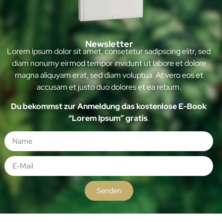
Newsletter
Lorem ipsum dolor sit amet, consetetur sadipscing elitr, sed
diam nonumy eirmod tempor invidunt ut labore et dolore
magna aliquyam erat, sed diam voluptua. At vero eos et
accusam et justo duo dolores et ea rebum.
Du bekommst zur Anmeldung das kostenlose E-Book
“Lorem Ipsum” gratis
.
Senden