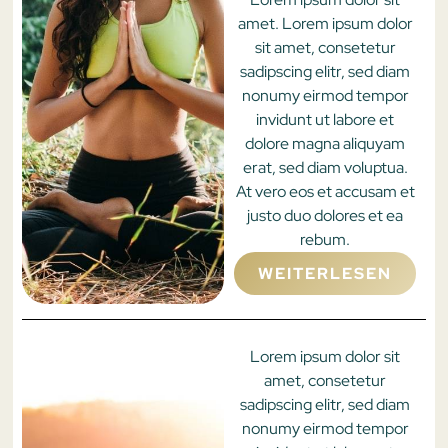
amet. Lorem ipsum dolor
sit amet, consetetur
sadipscing elitr, sed diam
nonumy eirmod tempor
invidunt ut labore et
dolore magna aliquyam
erat, sed diam voluptua.
At vero eos et accusam et
justo duo dolores et ea
rebum.
WEITERLESEN
Lorem ipsum dolor sit
amet, consetetur
sadipscing elitr, sed diam
nonumy eirmod tempor