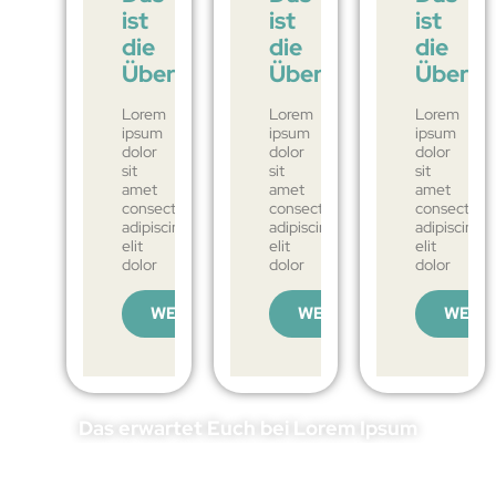
ist
ist
ist
die
die
die
Überschrift
Überschrift
Übersch
Lorem
Lorem
Lorem
ipsum
ipsum
ipsum
dolor
dolor
dolor
sit
sit
sit
amet
amet
amet
consectetur
consectetur
consectetu
adipiscing
adipiscing
adipiscing
elit
elit
elit
dolor
dolor
dolor
WEITERLESEN
WEITERLESEN
WEIT
Das erwartet Euch bei Lorem Ipsum