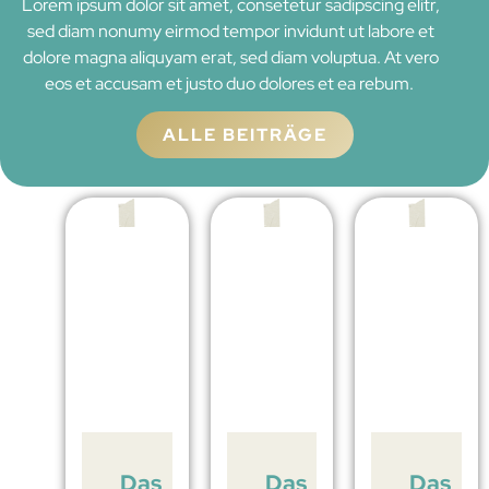
Lorem ipsum dolor sit amet, consetetur sadipscing elitr,
sed diam nonumy eirmod tempor invidunt ut labore et
dolore magna aliquyam erat, sed diam voluptua. At vero
eos et accusam et justo duo dolores et ea rebum.
ALLE BEITRÄGE
Das
Das
Das