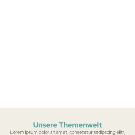
Unsere Themenwelt
Lorem ipsum dolor sit amet, consetetur sadipscing elitr,