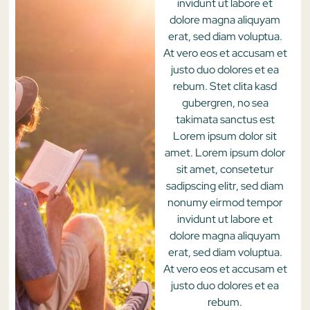
invidunt ut labore et
dolore magna aliquyam
erat, sed diam voluptua.
At vero eos et accusam et
justo duo dolores et ea
rebum. Stet clita kasd
gubergren, no sea
takimata sanctus est
Lorem ipsum dolor sit
amet. Lorem ipsum dolor
sit amet, consetetur
sadipscing elitr, sed diam
nonumy eirmod tempor
invidunt ut labore et
dolore magna aliquyam
erat, sed diam voluptua.
At vero eos et accusam et
justo duo dolores et ea
rebum.