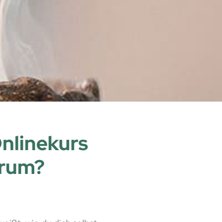
Onlinekurs
arum?