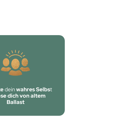
ke
dein
wahres Selbs
t
öse dich von altem
Ballast