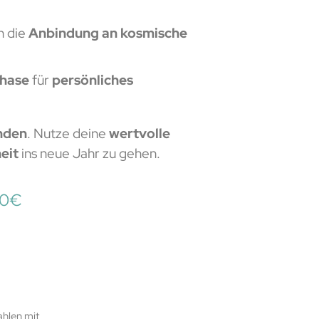
 die
Anbindung an kosmische
Phase
für
persönliches
änden
. Nutze deine
wertvolle
eit
ins neue Jahr zu gehen.
00
€
ahlen mit