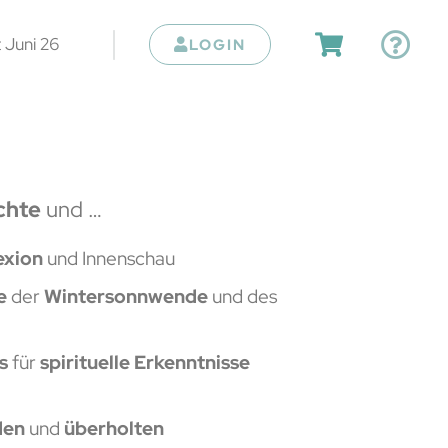
 Juni 26
LOGIN
chte
und …
lexion
und Innenschau
e
der
Wintersonnwende
und des
gs
für
spirituelle Erkenntnisse
den
und
überholten