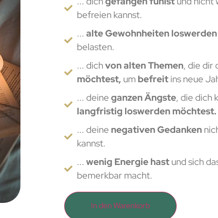
... dich
gefangen fühlst
und nicht 
befreien kannst.
...
alte Gewohnheiten loswerde
belasten.
... dich
von alten Themen
, die di
möchtest,
um
befreit
ins neue Jah
... deine
ganzen Ängste
, die dich
langfristig loswerden möchtest.
... deine
negativen Gedanken
nic
kannst.
...
wenig Energie hast
und sich da
bemerkbar macht.
In den Warenkorb