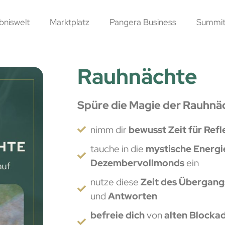
bniswelt
Marktplatz
Pangera Business
Summit
Rauhnächte
Spüre die Magie der Rauhnä
nimm dir
bewusst Zeit für Ref
tauche in die
mystische Energi
Dezembervollmonds
ein
nutze diese
Zeit des Übergan
und
Antworten
befreie dich
von
alten Blocka