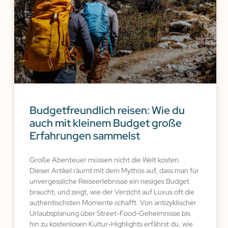
Budgetfreundlich reisen: Wie du
auch mit kleinem Budget große
Erfahrungen sammelst
Große Abenteuer müssen nicht die Welt kosten.
Dieser Artikel räumt mit dem Mythos auf, dass man für
unvergessliche Reiseerlebnisse ein riesiges Budget
braucht, und zeigt, wie der Verzicht auf Luxus oft die
authentischsten Momente schafft. Von antizyklischer
Urlaubsplanung über Street-Food-Geheimnisse bis
hin zu kostenlosen Kultur-Highlights erfährst du, wie