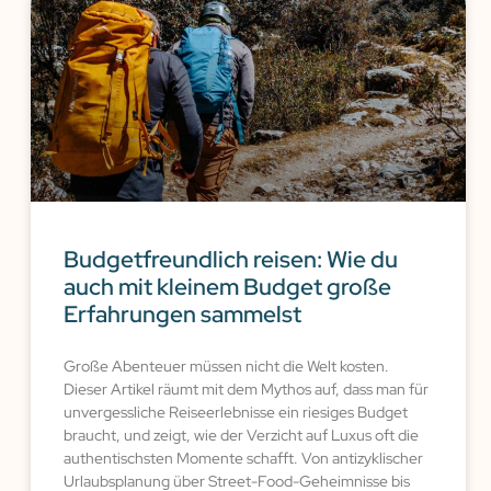
Budgetfreundlich reisen: Wie du
auch mit kleinem Budget große
Erfahrungen sammelst
Große Abenteuer müssen nicht die Welt kosten.
Dieser Artikel räumt mit dem Mythos auf, dass man für
unvergessliche Reiseerlebnisse ein riesiges Budget
braucht, und zeigt, wie der Verzicht auf Luxus oft die
authentischsten Momente schafft. Von antizyklischer
Urlaubsplanung über Street-Food-Geheimnisse bis