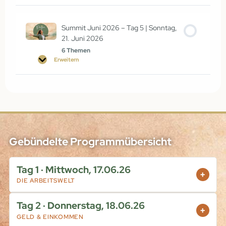
Summit Juni 2026 – Tag 5 | Sonntag,
21. Juni 2026
6 Themen
Erweitern
Gebündelte Programmübersicht
Tag 1 · Mittwoch, 17.06.26
+
DIE ARBEITSWELT
LIVE
Tag 2 · Donnerstag, 18.06.26
+
GELD & EINKOMMEN
19:00 Uhr