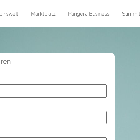
bniswelt
Marktplatz
Pangera Business
Summit
eren