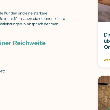
le Kunden und eine stärkere
 Je mehr Menschen dich kennen, desto
ienstleistungen in Anspruch nehmen.
Di
üb
iner Reichweite
On
WEI
et: