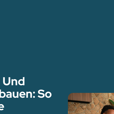
e Und
bauen: So
e