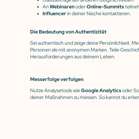
An
Webinaren
oder
Online-Summits
teilne
Influencer
in deiner Nische kontaktieren.
Die Bedeutung von Authentizität
Sei authentisch und zeige deine Persönlichkeit. M
Personen als mit anonymen Marken. Teile Geschic
Herausforderungen aus deinem Leben.
Messerfolge verfolgen
Nutze Analysetools wie
Google Analytics
oder So
deiner Maßnahmen zu messen. So kannst du erken
und welche optimiert werden müssen.
Fazit
Die Steigerung deiner
Reichweite und Bekannthe