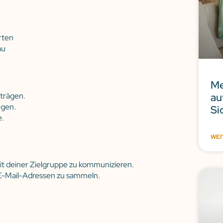
rten
au
Me
au
iträgen.
ngen.
Si
e.
WEI
it deiner Zielgruppe zu kommunizieren.
E-Mail-Adressen zu sammeln.