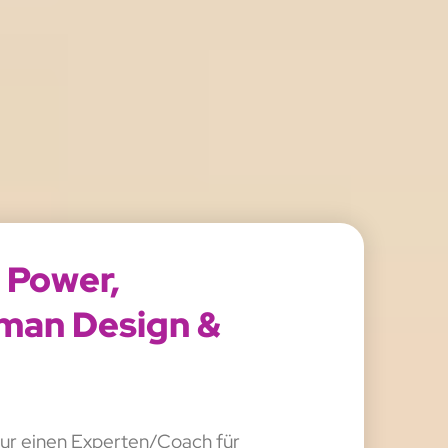
t Power,
uman Design &
 nur einen Experten/Coach für