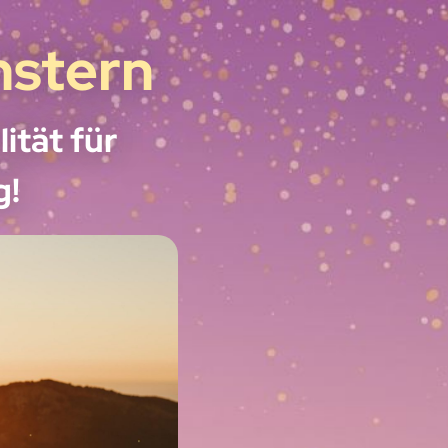
nstern
ität für
g!