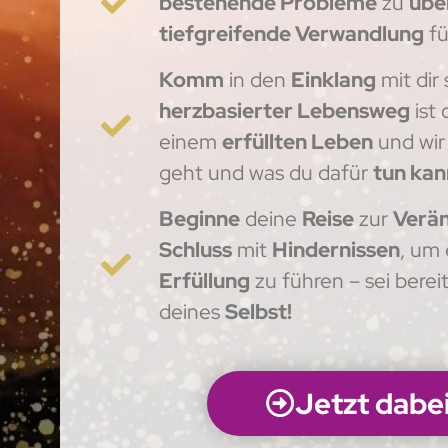
bestehende Probleme
zu
übe
tiefgreifende Verwandlung
fü
Komm
in den
Einklang
mit dir 
herzbasierter Lebensweg
ist
einem
erfüllten Leben
und wir 
geht und was du dafür
tun kan
Beginne
deine
Reise
zur
Verä
Schluss
mit
Hindernissen
, um
Erfüllung
zu führen – sei bereit
deines
Selbst!
Jetzt dabei