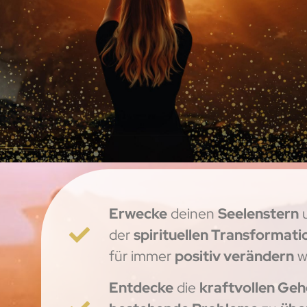
Erwecke
deinen
Seelenstern
u
der
spirituellen Transformat
für immer
positiv verändern
wi
Entdecke
die
kraftvollen Geh