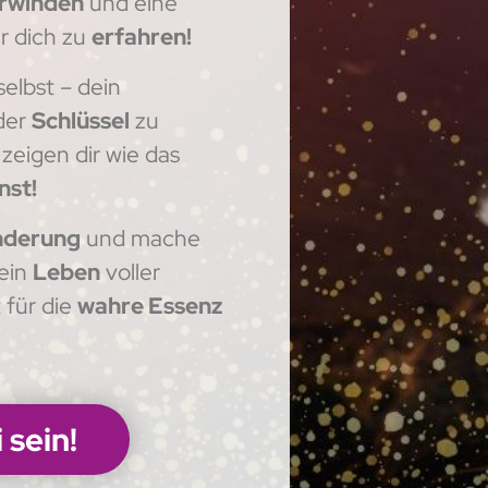
rwinden
und eine
r dich zu
erfahren!
selbst – dein
 der
Schlüssel
zu
zeigen dir wie das
nst!
nderung
und mache
 ein
Leben
voller
 für die
wahre Essenz
 sein!