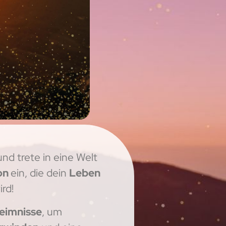
nd trete in eine Welt
ion
ein, die dein
Leben
rd!
eimnisse
, um