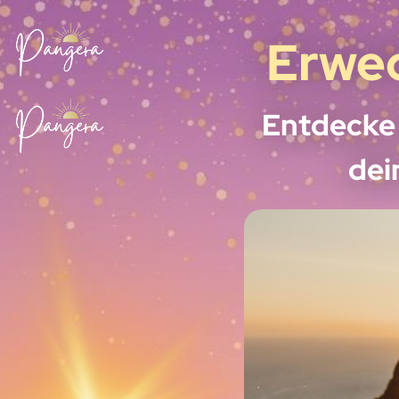
Erwec
Entdecke 
dei