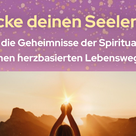
ke deinen Seele
die Geheimnisse der Spiritual
nen herzbasierten Lebenswe