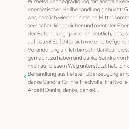
en und
Wirbelsäulenbegradigung mit anschließen
nisses
energetischer Heilbehandlung gebucht; Gr
n und
war, dass ich wieder "in meine Mitte" komm
h daher
seelischer, körperlicher und mentaler Eb
l nach dem
der Behandlung spürte ich deutlich, dass 
ann es
auflösten! Es fühlte sich wie eine tiefgehe
g sich
Veränderung an. Ich bin sehr dankbar diese
gemacht zu haben und danke Sandra von H
mich auf diesem Weg unterstützt hat. Ich 
Behandlung aus tiefster Überzeugung em
danke Sandra für ihre friedvolle, kraftvoll
Arbeit! Danke, danke, danke!...