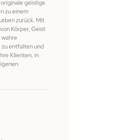
 originale geistige
ten zu einem
Leben zurück. Mit
 von Körper, Geist
e wahre
 zu entfalten und
hre Klienten, in
eigenen
Kay Fitzgibbons
Mein Erlebnis der Geistigen Wirbelsä