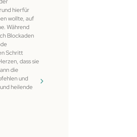
der
Sandra, die ich eher aus reiner Neug
und hierfür
..Nun muss man wissen, dass ich ja z
en wollte, auf
Fitnessbereich/Personal Training k
ene. Während
anderen aus dem Massage Bereich!
sich Blockaden
nde
Das bedeutet, dass ich natürlich wei
n Schritt
Körper steht und ich weiß auch was ic
erzen, dass sie
Hüfte mobilisieren, am linken Hüftge
kann die
Becken stabilisieren, Massagetechni
pfehlen und
-strecker stärken. Ich wußte auch, da
e und heilende
mal wieder länger war als mein rechtes 
dann bei Gelegenheit mal wieder richt
einfach. Sandra hat das "Richten" f
Nach dem ersten Teil der kurzen, s
Behandlung waren meine Beine gleich