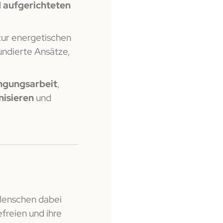
d
aufgerichteten
ur energetischen
undierte Ansätze,
ngungsarbeit
,
isieren
und
 Menschen dabei
efreien und ihre