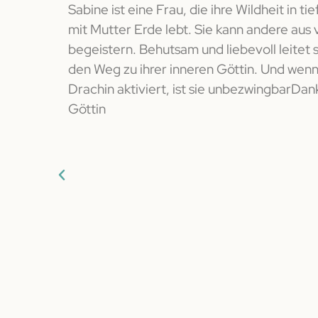
Sabine ist eine Frau, die ihre Wildheit in t
u meinen
mit Mutter Erde lebt. Sie kann andere aus
acht und
begeistern. Behutsam und liebevoll leitet 
ten meiner
den Weg zu ihrer inneren Göttin. Und wenn 
ührt.
Drachin aktiviert, ist sie unbezwingbarDan
vertraut
Göttin
rter und
ch in
 und bin
cken. Die
int,
de wieder
nicht nur
instellung:
n in mir.