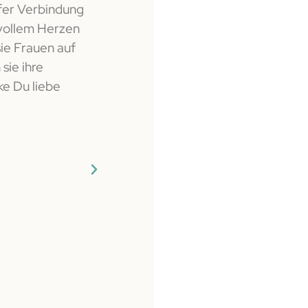
iefer Verbindung
Sabine ist ein absoluter Herzensmens
 vollem Herzen
ganz in Ihrer urweiblichen Kraft. Sie i
sie Frauen auf
urweiblichen Kraft, Hüterin von Mutt
sie ihre
Botschafterin für die neue Zeit. Sabi
ke Du liebe
für Frauen, um in ihre eigene Kraft 
macht sie sehr kreativ, liebevoll und 
humorvolle Art und Weise, man fühlt 
aufgehoben. Sie bietet ein sicheres u
wo Frau sich entspannen und heilen 
sprühen, leuchten und funkeln vor Ins
multidimensionale, liebevolle Begleitu
Herzen berührt. In tiefer Verbunden