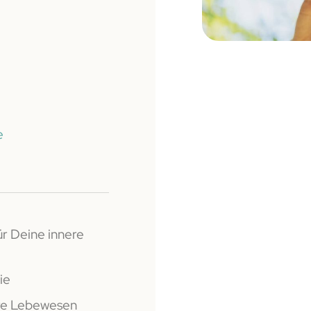
e
r Deine innere
ie
hre Lebewesen