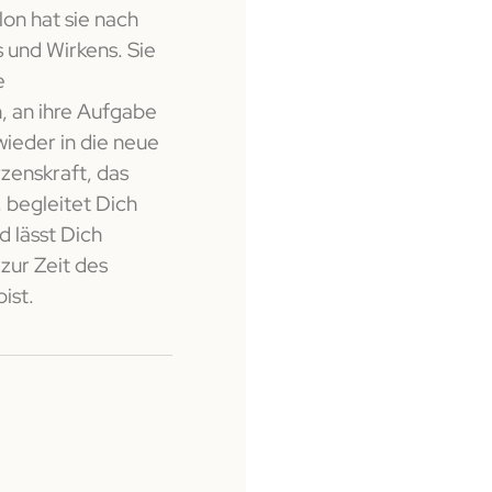
lon hat sie nach
s und Wirkens. Sie
e
n, an ihre Aufgabe
wieder in die neue
rzenskraft, das
, begleitet Dich
d lässt Dich
zur Zeit des
ist.
Brigitte
Kräuterfrau und Heilerin