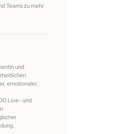
und Teams zu mehr
antin und
heitlichen
r, emotionaler,
000 Live- und
en
gischer
ndung.