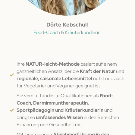
Dörte Kebschull
Food-Coach & Kräuterkundlerin
Ihre
NATUR-leicht-Methode
basiert auf einem
ganzheitlichen Ansatz, der die
Kraft der Natur
und
regionale, saisonale Lebensmittel
nutzt und auch
für Vegetarier und Veganer geeignet ist
Sie vereint fundierte Qualifikationen als
Food-
Coach, Darmimmuntherapeutin,
Sportpädagogin und Kräuterkundlerin
und
bringt so
umfassendes Wissen
in den Bereichen
Ernährung und Gesundheit mit
Mit ihrer eigenen
Abnehmerfahrung in den