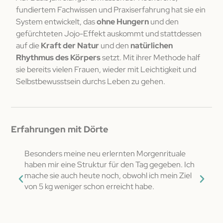
fundiertem Fachwissen und Praxiserfahrung hat sie ein
System entwickelt, das
ohne Hungern
und den
gefürchteten Jojo-Effekt auskommt und stattdessen
auf die
Kraft der Natur
und den
natürlichen
Rhythmus des Körpers
setzt. Mit ihrer Methode half
sie bereits vielen Frauen, wieder mit Leichtigkeit und
Selbstbewusstsein durchs Leben zu gehen.
Erfahrungen mit Dörte
ell
Besonders meine neu erlernten Morgenrituale
Mein 
amen
haben mir eine Struktur für den Tag gegeben. Ich
Leder
d
mache sie auch heute noch, obwohl ich mein Ziel
und i
von 5 kg weniger schon erreicht habe.