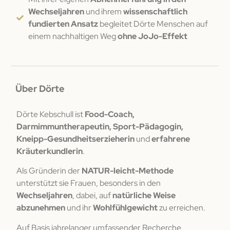
Wechseljahren
und ihrem
wissenschaftlich
fundierten Ansatz
begleitet Dörte Menschen auf
einem nachhaltigen Weg
ohne JoJo-Effekt
Über Dörte
Dörte Kebschull ist
Food-Coach,
Darmimmuntherapeutin, Sport-Pädagogin,
Kneipp-Gesundheitserzieherin
und
erfahrene
Kräuterkundlerin
.
Als Gründerin der
NATUR-leicht-Methode
unterstützt sie Frauen, besonders in den
Wechseljahren
, dabei, auf
natürliche Weise
abzunehmen
und ihr
Wohlfühlgewicht
zu erreichen.
Auf Basis jahrelanger umfassender Recherche,