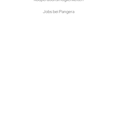
Jobs bei Pangera
© 2026 Pangera |
Impressum
|
Datenschutz
|
AGB
|