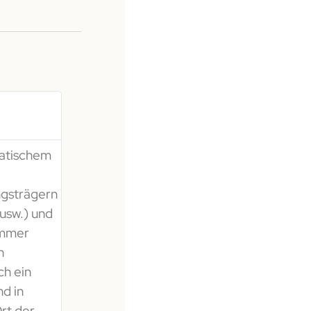
matischem
ngsträgern
usw.) und
 immer
n
ch ein
d in
rt der