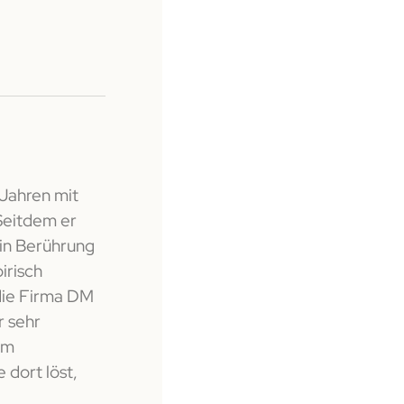
 Jahren mit
 Seitdem er
 in Berührung
irisch
die Firma DM
r sehr
um
dort löst,