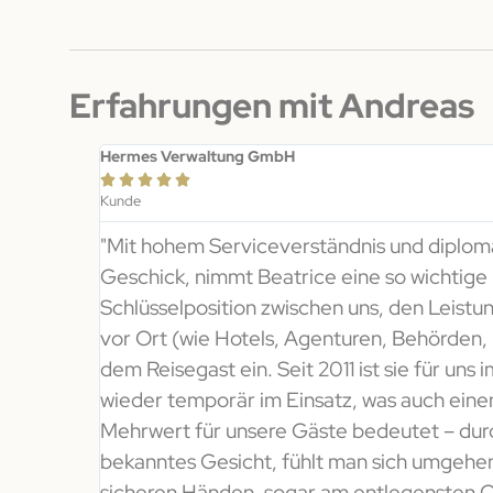
Erfahrungen mit Andreas
Hermes Verwaltung GmbH





Kunde
"Mit hohem Serviceverständnis und diplo
Geschick, nimmt Beatrice eine so wichtige
Schlüsselposition zwischen uns, den Leistu
vor Ort (wie Hotels, Agenturen, Behörden, 
dem Reisegast ein. Seit 2011 ist sie für uns
wieder temporär im Einsatz, was auch eine
Mehrwert für unsere Gäste bedeutet – dur
bekanntes Gesicht, fühlt man sich umgehen
sicheren Händen, sogar am entlegensten O