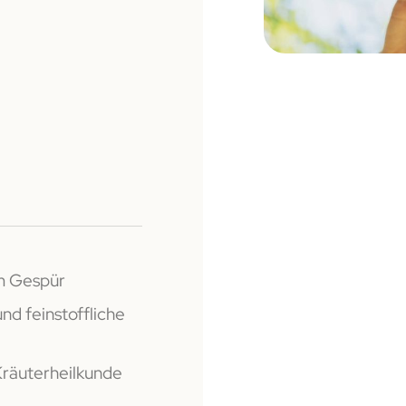
em Gespür
und feinstoffliche
Kräuterheilkunde