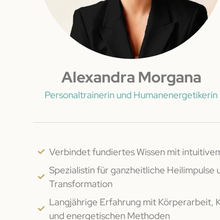
Alexandra Morgana
Personaltrainerin und Humanenergetikerin
Verbindet fundiertes Wissen mit intuitiv
Spezialistin für ganzheitliche Heilimpulse 
Transformation
Langjährige Erfahrung mit Körperarbeit, 
und energetischen Methoden