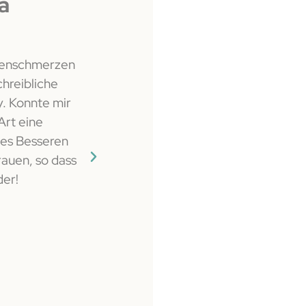
a
Anja
ckenschmerzen
Die Behandlung hat so viele innere B
chreibliche
war einfach nur befreiend. Es war als
. Konnte mir
ganze Last von meinen Schultern g
Art eine
nes Besseren
rauen, so dass
der!