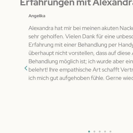
Erfahrungen mit Alexandr
Angelika
Alexandra hat mir bei meinen akuten Na
sehr geholfen. Vielen Dank für eine unbes
en von
Erfahrung mit einer Behandlung per Handy
ergie-
überhaupt nicht vorstellen, dass auf diese 
iel von
Behandlung möglich ist; ich wurde aber ei
n lernen
belehrt! Ihre empathische Art schafft Vert
Hause
ich mich gut aufgehoben fühle. Gerne wie
hten
in,