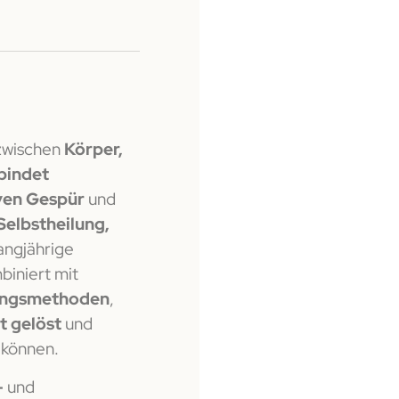
 zwischen
Körper,
bindet
iven Gespür
und
Selbstheilung,
langjährige
biniert mit
lungsmethoden
,
t gelöst
und
können.
-
und