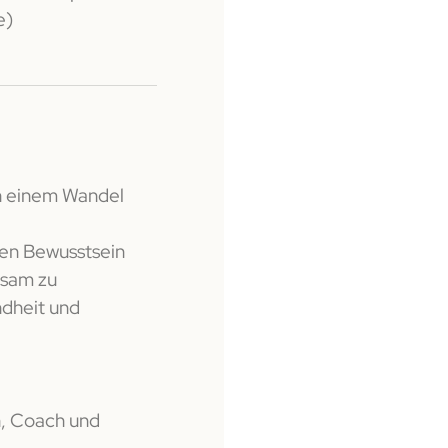
e)
in einem Wandel
en Bewusstsein
lsam zu
ndheit und
in, Coach und