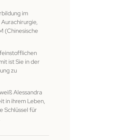
rbildung im
 Aurachirurgie,
M (Chinesische
einstofflichen
it ist Sie in der
sung zu
, weiß Alessandra
t in ihrem Leben,
e Schlüssel für
.