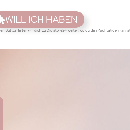
WILL ICH HABEN
hen Button leiten wir dich zu Digistore24 weiter, wo du den Kauf tätigen kannst