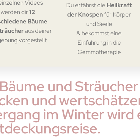
 einzelnen Videos
Du erfährst die
Heilkraft
werden dir
12
der Knospen
für Körper
schiedene Bäume
und Seele
träucher
aus deiner
& bekommst eine
ebung vorgestellt
Einführung in die
Gemmotherapie
 Bäume und Sträucher
cken und wertschätze
rgang im Winter wird 
tdeckungsreise.