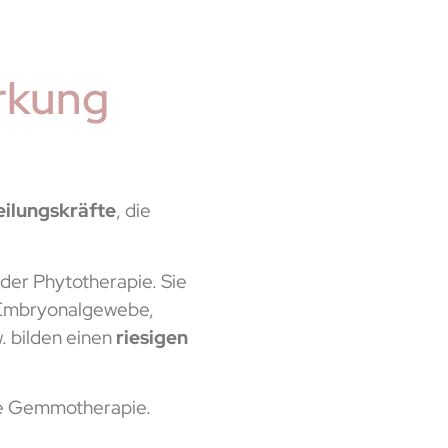
irkung
eilungskräfte
, die
 der Phytotherapie. Sie
 Embryonalgewebe,
. bilden einen
riesigen
die Gemmotherapie.