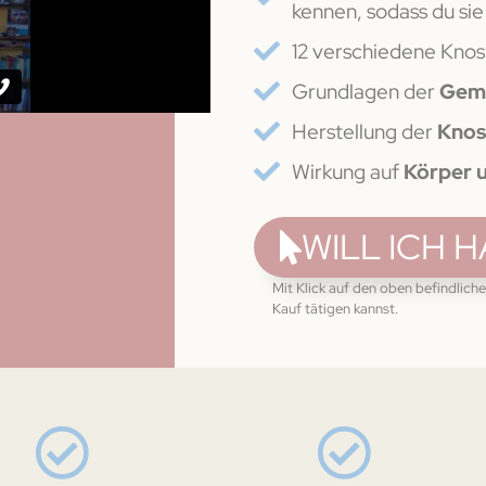
kennen, sodass du sie
12 verschiedene Kno
Grundlagen der
Gem
Herstellung der
Knos
Wirkung auf
Körper 
WILL ICH 
Mit Klick auf den oben befindliche
Kauf tätigen kannst.