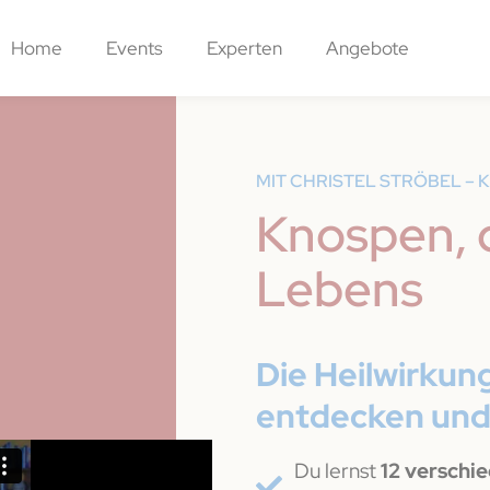
Home
Events
Experten
Angebote
MIT CHRISTEL STRÖBEL –
Knospen, 
Lebens
Die Heilwirku
entdecken und
Du lernst
12 verschi