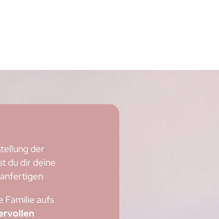
tellung der
 du dir deine
e
anfertigen
e Familie aufs
ervollen