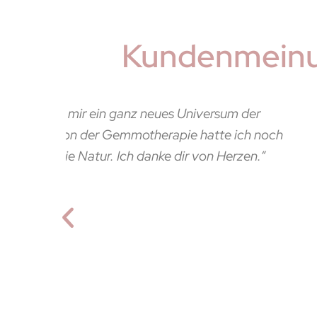
Kundenmeinu
r
„Vielen Dank, dass Du den Knospenkurs
 noch
In zweierlei Weise, direkt gekostet 
.“
Gestern habe ich einen zweiten mit 
schon eingestellt. Das bewusste Schw
meine