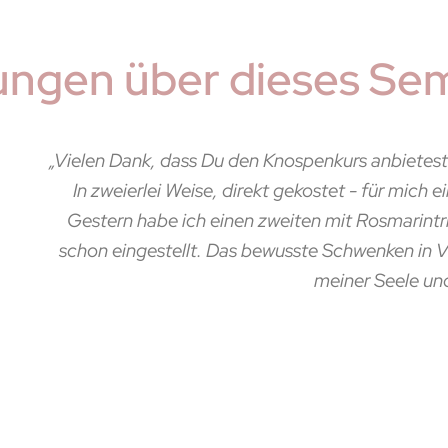
ngen über dieses Sem
 anbietest. Am 15.2. habe ich es als erstes mit der Bro
- für mich ein völlig neuer Geschmack und als Ansatz fü
Rosmarintrieben angesetzt. Eine kleine morgentliche Ro
enken in Verbindung mit guten Gedanken. Ich denke es 
r Seele und dem werdenden Mazerat.“