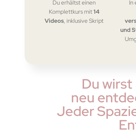
Du erhältst einen
In
Komplettkurs mit
14
Videos
, inklusive Skript
ver
und S
Umg
Du wirst
neu entde
Jeder Spazie
En