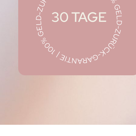
100% GELD-ZURÜCK-GARANTIE | 100% GELD-ZURÜCK-GARANTI
30 TAGE