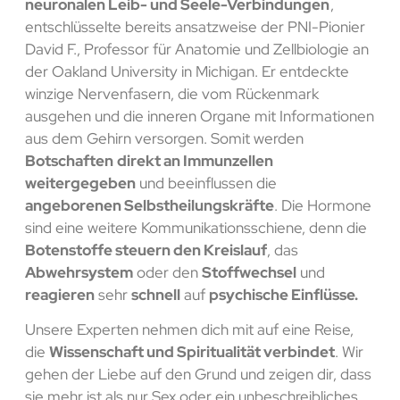
neuronalen Leib- und Seele-Verbindungen
,
entschlüsselte bereits ansatzweise der PNI-Pionier
David F., Professor für Anatomie und Zellbiologie an
der Oakland University in Michigan. Er entdeckte
winzige Nervenfasern, die vom Rückenmark
ausgehen und die inneren Organe mit Informationen
aus dem Gehirn versorgen. Somit werden
Botschaften
direkt an Immunzellen
weitergegeben
und beeinflussen die
angeborenen Selbstheilungskräfte
. Die Hormone
sind eine weitere Kommunikationsschiene, denn die
Botenstoffe steuern den Kreislauf
, das
Abwehrsystem
oder den
Stoffwechsel
und
reagieren
sehr
schnell
auf
psychische Einflüsse.
Unsere Experten nehmen dich mit auf eine Reise,
die
Wissenschaft und Spiritualität verbindet
. Wir
gehen der Liebe auf den Grund und zeigen dir, dass
sie mehr ist als nur Sex oder ein unbeschreibliches