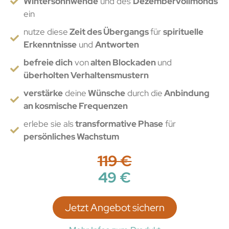
Wintersonnwende
und des
Dezembervollmonds
ein
nutze diese
Zeit des Übergangs
für
spirituelle
Erkenntnisse
und
Antworten
befreie dich
von
alten Blockaden
und
überholten Verhaltensmustern
verstärke
deine
Wünsche
durch die
Anbindung
an kosmische Frequenzen
erlebe sie als
transformative Phase
für
persönliches Wachstum
119 €
49 €
Jetzt Angebot sichern