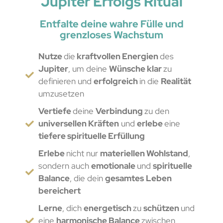
Jupiter Erfolgs Ritual
Entfalte deine wahre Fülle und
grenzloses Wachstum
Nutze
die
kraftvollen Energien
des
Jupiter
, um deine
Wünsche klar
zu
definieren und
erfolgreich
in die
Realität
umzusetzen
Vertiefe
deine
Verbindung
zu den
universellen Kräften
und
erlebe
eine
tiefere spirituelle Erfüllung
Erlebe
nicht nur
materiellen Wohlstand
,
sondern auch
emotionale
und
spirituelle
Balance
, die dein
gesamtes
Leben
bereichert
Lerne
, dich
energetisch
zu
schützen
und
eine
harmonische Balance
zwischen