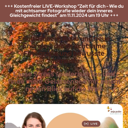
+++ Kostenfreier LIVE-Workshop “Zeit für dich - Wie du
mit achtsamer Fotografie wieder dein inneres
Gleichgewicht findest” am 11.11.2024 um 19 Uhr +++
Erlebe innere Ruhe und neue
Energie – durch achtsame
Fotografie und bewusste
Momente
Lasse Stress spielerisch los und
finde mehr Gelassenheit mit einem
neuen Blick auf die Welt