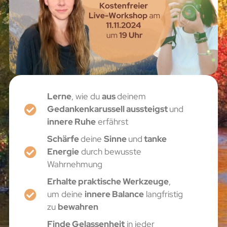
Lerne
, wie du
aus
deinem
Gedankenkarussell aussteigst
und
innere Ruhe
erfährst
Schärfe
deine
Sinne
und
tanke
Energie
durch bewusste
Wahrnehmung
Erhalte praktische Werkzeuge
,
um deine
innere Balance
langfristig
zu
bewahren
Finde Gelassenheit
in jeder