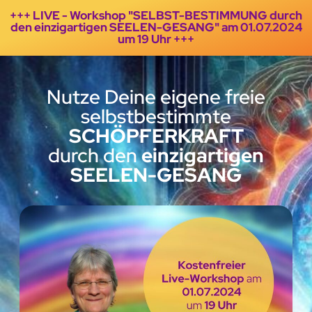
+++ LIVE - Workshop "SELBST-BESTIMMUNG durch
den einzigartigen SEELEN-GESANG" am 01.07.2024
um 19 Uhr +++
Nutze Deine eigene freie
selbstbestimmte
SCHÖPFERKRAFT
durch den
einzigartigen
SEELEN-GESANG