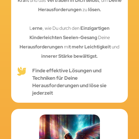
Kraft
und das
Vertrauen
in Dich selbst
, um
Deine
Herausforderungen
zu
lösen.
L
erne
, wie Du durch den
Einzigartigen
Kinderleichten Seelen-Gesang
Deine
Herausforderungen
mi
t mehr Leichtigkeit
und
innerer Stärke bewältigst.
Finde effektive Lösungen und
Techniken für Deine
Herausforderungen und löse sie
jederzeit