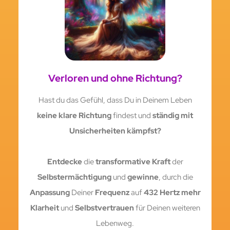
Verloren und ohne Richtung?
Hast du das Gefühl, dass Du in Deinem Leben
keine klare Richtung
findest und
ständig mit
Unsicherheiten kämpfst?
Entdecke
die
transformative Kraft
der
Selbstermächtigung
und
gewinne
, durch die
Anpassung
Deiner
Frequenz
auf
432 Hertz mehr
Klarheit
und
Selbstvertrauen
für Deinen weiteren
Lebenweg.