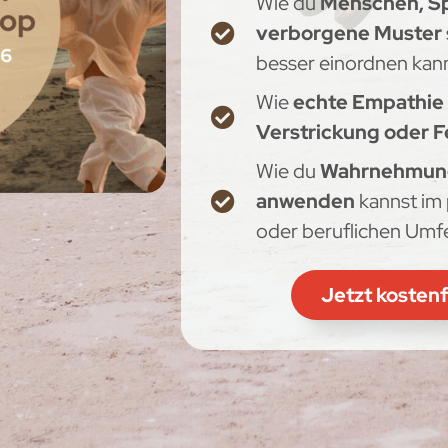
Wie du
Menschen, S
verborgene Muster
besser einordnen kan
Wie
echte Empathie
Verstrickung oder F
Wie du
Wahrnehmung 
anwenden
kannst im 
oder beruflichen Umf
Jetzt kosten