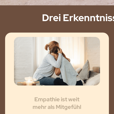
Drei Erkenntniss
Empathie ist weit
mehr als Mitgefühl