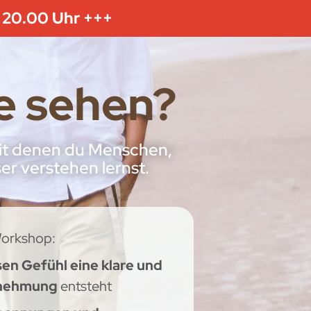
 20.00 Uhr +++
re sehen?
 mit denen du Menschen,
r verstehen lernst.
Workshop:
en Gefühl eine klare und
rnehmung
entsteht