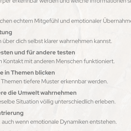
rper erkennbar werden und welche Informationen si
l
schen echtem Mitgefühl und emotionaler Übernahm
stung
 über dich selbst klarer wahrnehmen kannst.
esten und für andere testen
Kontakt mit anderen Menschen funktioniert.
re in Themen blicken
n Themen tiefere Muster erkennbar werden.
dere die Umwelt wahrnehmen
lbe Situation völlig unterschiedlich erleben.
ntrierung
st, auch wenn emotionale Dynamiken entstehen.