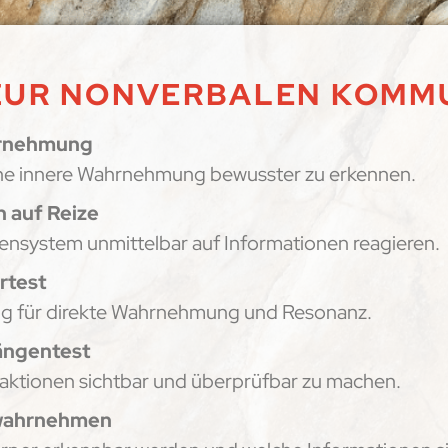
E ZUR NONVERBALEN KOMM
ahrnehmung
ine innere Wahrnehmung bewusster zu erkennen.
n auf Reize
nsystem unmittelbar auf Informationen reagieren.
rtest
ng für direkte Wahrnehmung und Resonanz.
längentest
aktionen sichtbar und überprüfbar zu machen.
 wahrnehmen