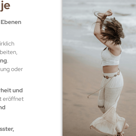
je
 Ebenen
rklich
beiten,
ung
.
tung oder
rheit und
t eröffnet
nd
ster,