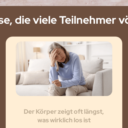
e, die viele Teilnehmer v
Der Körper zeigt oft längst,
was wirklich los ist