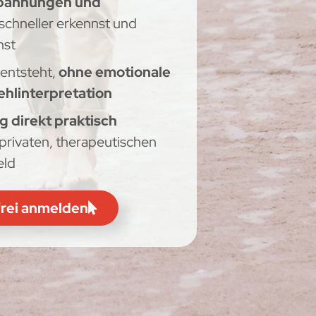
pannungen und
schneller erkennst und
nst
entsteht,
ohne emotionale
ehlinterpretation
direkt praktisch
privaten, therapeutischen
eld
frei anmelden