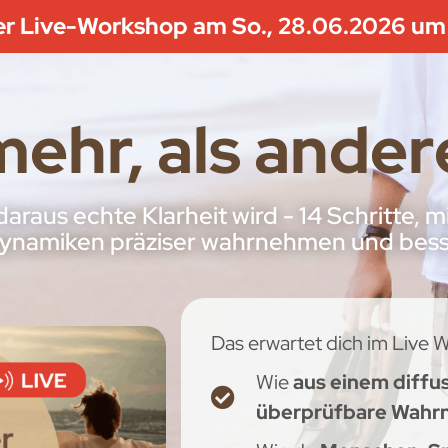
er Live-Workshop am So., 28.06.2026 um
mehr, als ande
 daraus echte Klarheit wird - 14 Schritte,
namiken präziser wahrnehmen und besse
Das erwartet dich im Live 
Wie
aus einem diffus
überprüfbare Wah