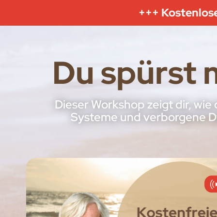
+++ Kostenlos
Du spürst 
Dieser Workshop zeigt dir, wie
Systeme und verborgene Dy