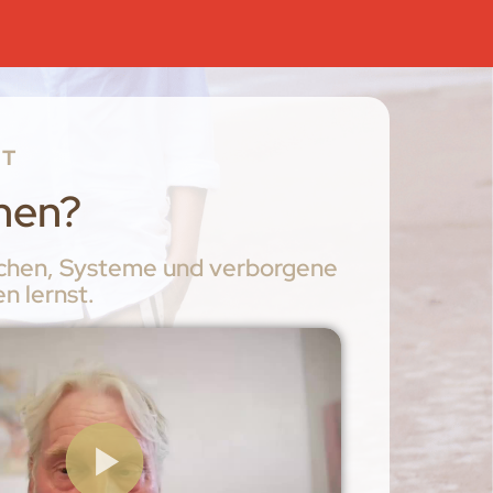
HT
ehen?
enschen, Systeme und verborgene
n lernst.