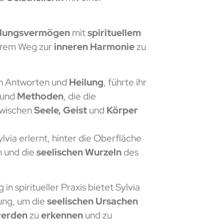
ühlungsvermögen
mit
spirituellem
hrem Weg zur
inneren Harmonie
zu
ch Antworten und
Heilung
, führte ihr
und
Methoden
, die die
wischen
Seele, Geist
und
Körper
lvia erlernt, hinter die Oberfläche
n und die
seelischen Wurzeln
des
in spiritueller Praxis bietet Sylvia
zung, um die
seelischen Ursachen
werden
zu
erkennen
und zu