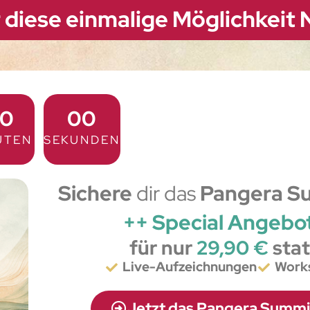
r diese einmalige Möglichkeit
0
00
UTEN
SEKUNDEN
Sichere
dir das
Pangera S
++ Special Angebo
für nur
29,90 €
sta
Live-Aufzeichnungen
Work
Jetzt das Pangera Summi