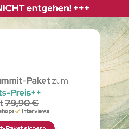
 NICHT entgehen! +++
ummit-Paket
zum
ts-Preis++
79,90 €
tt
shops
Interviews
t-Paket sichern