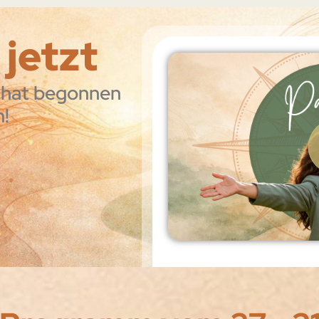
t
jetzt
 hat begonnen
n!