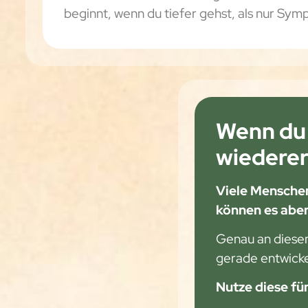
beginnt, wenn du tiefer gehst, als nur Sy
Wenn du 
wiederer
Viele Menschen
können es aber
Genau an diesem
gerade entwicke
Nutze diese fü