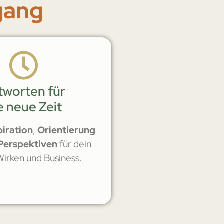
gang
tworten für
e neue Zeit
piration
,
Orientierung
Perspektiven
für dein
irken und Business.