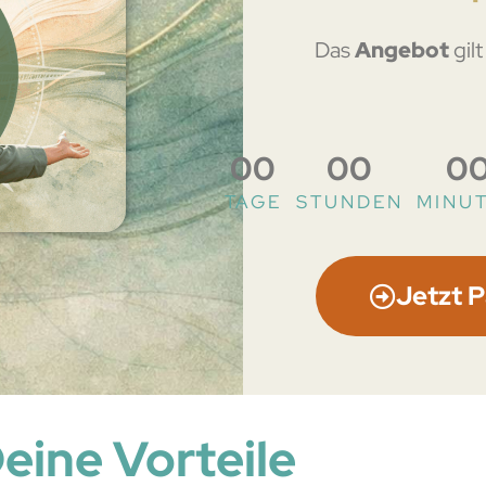
Das
Angebot
gil
00
00
0
TAGE
STUNDEN
MINU
Jetzt 
eine Vorteile