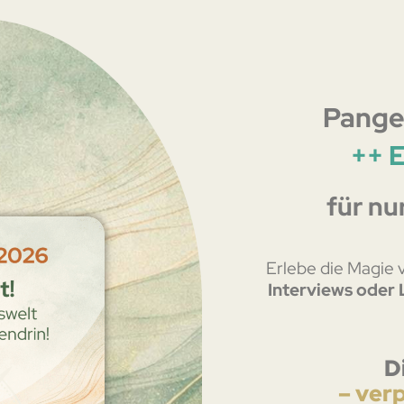
Pange
++ 
für nu
Erlebe die Magie
Interviews oder 
D
– ver