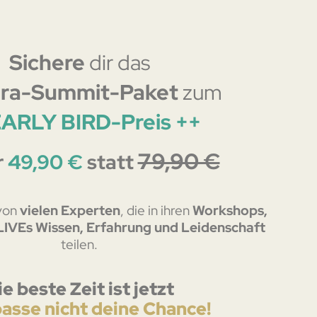
Sichere
dir das
ra-Summit-Paket
zum
EARLY BIRD-Preis ++
79,90 €
r
49,90 €
statt
 von
vielen Experten
, die in ihren
Workshops,
LIVEs
Wissen, Erfahrung und Leidenschaft
teilen.
ie beste Zeit ist jetzt
passe nicht deine Chance!