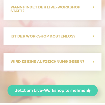
WANN FINDET DER LIVE-WORKSHOP
STATT?
IST DER WORKSHOP KOSTENLOS?
WIRD ES EINE AUFZEICHNUNG GEBEN?
Jetzt am Live-Workshop teilnehmen