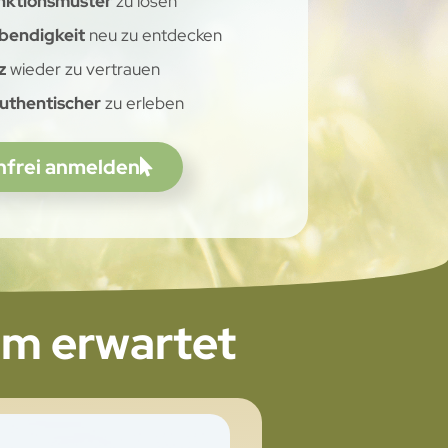
nktionsmuster
zu lösen
ebendigkeit
neu zu entdecken
z
wieder zu vertrauen
authentischer
zu erleben
nfrei anmelden
aum erwartet