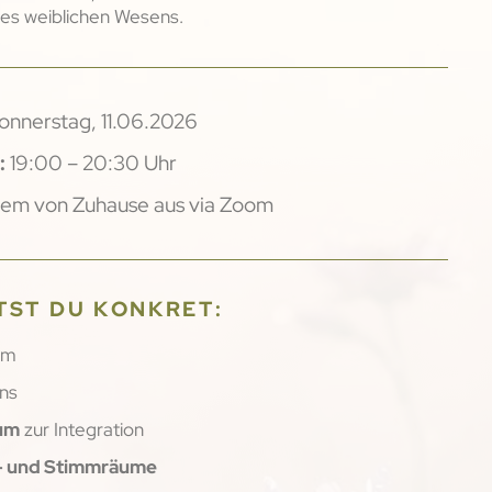
nes weiblichen Wesens.
nnerstag, 11.06.2026
:
19:00 – 20:30 Uhr
uem von Zuhause aus via Zoom
TST DU KONKRET:
om
ons
aum
zur Integration
z- und Stimmräume