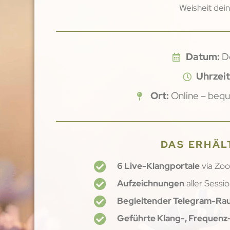
Weisheit dei
Datum:
Do
Uhrzeit
Ort:
Online – beq
DAS ERHÄL
6 Live-Klangportale
via Zo
Aufzeichnungen
aller Sessi
Begleitender Telegram-R
Geführte Klang-, Frequen