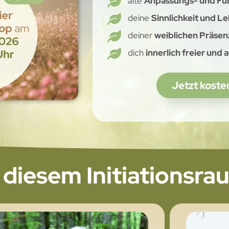
alte
Anpassungs- und Fu
deine
Sinnlichkeit und L
deiner
weiblichen Präsen
dich
innerlich freier und 
Jetzt koste
 diesem Initiationsr