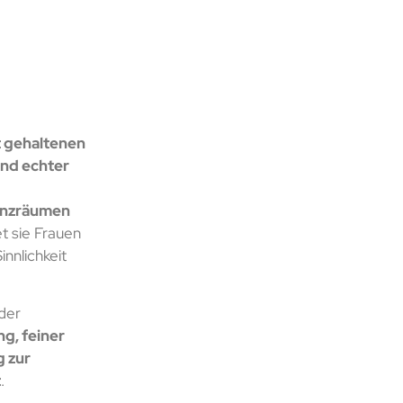
 gehaltenen
und echter
enzräumen
t sie Frauen
innlichkeit
der
g, feiner
 zur
t
.