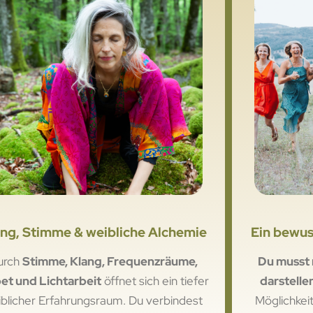
ng, Stimme & weibliche Alchemie
Ein bewus
urch
Stimme, Klang, Frequenzräume,
Du musst 
et und Lichtarbeit
öffnet sich ein tiefer
darstelle
iblicher Erfahrungsraum. Du verbindest
Möglichkei