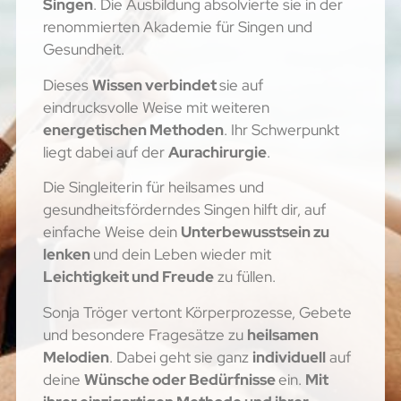
Singen
. Die Ausbildung absolvierte sie in der
renommierten Akademie für Singen und
Gesundheit.
Dieses
Wissen verbindet
sie auf
eindrucksvolle Weise mit weiteren
energetischen Methoden
. Ihr Schwerpunkt
liegt dabei auf der
Aurachirurgie
.
Die Singleiterin für heilsames und
gesundheitsförderndes Singen hilft dir, auf
einfache Weise dein
Unterbewusstsein zu
lenken
und dein Leben wieder mit
Leichtigkeit und Freude
zu füllen.
Sonja Tröger vertont Körperprozesse, Gebete
und besondere Fragesätze zu
heilsamen
Melodien
. Dabei geht sie ganz
individuell
auf
deine
Wünsche oder
Bedürfnisse
ein.
Mit