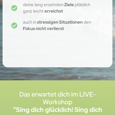
deine lang ersehnten
Ziele
plötzlich
ganz leicht
erreichst
auch in
stressigen Situationen
den
Fokus nicht verlierst
Das erwartet dich im LIVE-
Workshop
“Sing dich glücklich! Sing dich