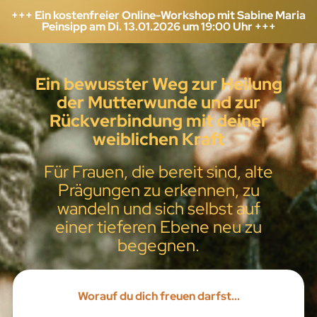
+++ Ein kostenfreier Online-Workshop mit Sabine Maria
Peinsipp am Di. 13.01.2026 um 19:00 Uhr +++
Ein bewusster Weg zur Heilung
der Mutterwunde und zur
Rückverbindung mit deiner
weiblichen Kraft
Für Frauen, die bereit sind, alte
Prägungen zu erkennen, zu
wandeln und sich selbst auf
einer tieferen Ebene neu zu
begegnen.
Worauf du dich freuen darfst...