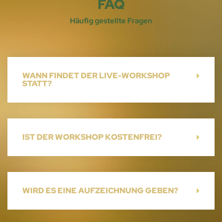
FAQ
Häufig gestellte Fragen
WANN FINDET DER LIVE-WORKSHOP
STATT?
IST DER WORKSHOP KOSTENFREI?
WIRD ES EINE AUFZEICHNUNG GEBEN?