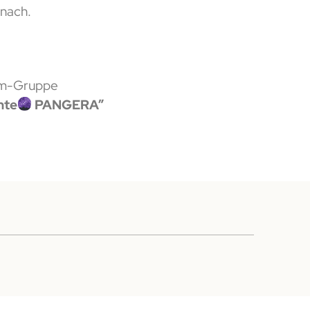
 nach.
am-Gruppe
hte
PANGERA”