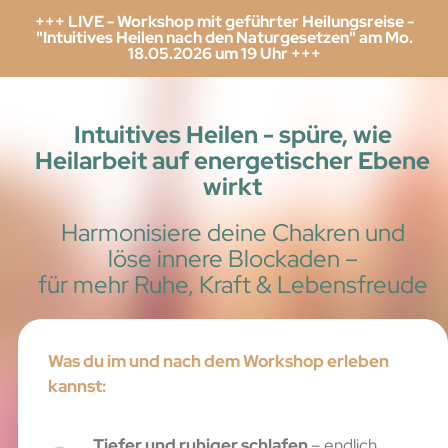
+++ LIVE - Workshop mit geführter Heilungsreise -
"Intuitives Heilen nach den Naturgesetzen" am Mo.
18.05.2026 um 19 Uhr +++
Intuitives Heilen - spüre, wie
Heilarbeit auf energetischer Ebene
wirkt
Harmonisiere deine Chakren und
löse innere Blockaden –
für mehr Ruhe, Kraft & Lebensfreude
Was du im und nach dem Workshop erleben
kannst:
Tiefer und ruhiger schlafen
– endlich