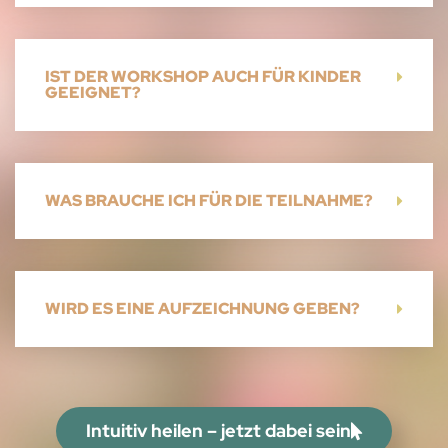
IST DER WORKSHOP AUCH FÜR KINDER
GEEIGNET?
WAS BRAUCHE ICH FÜR DIE TEILNAHME?
WIRD ES EINE AUFZEICHNUNG GEBEN?
Intuitiv heilen – jetzt dabei sein