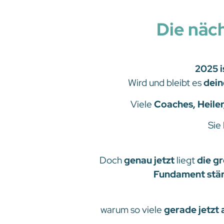
Die näc
2025 i
Wird und bleibt es
dein
Viele
Coaches, Heile
Sie
Doch
genau jetzt
liegt
die g
Fundament stä
warum so viele
gerade jetzt