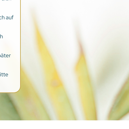
ch auf
ch
päter
itte