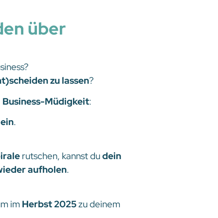
den über
siness?
t)scheiden zu lassen
?
e
Business-Müdigkeit
:
lein
.
irale
rutschen, kannst du
dein
wieder aufholen
.
um im
Herbst 2025
zu deinem