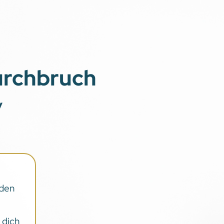
urchbruch
y
den
 dich