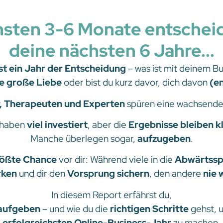
hsten 3-6 Monate entschei
deine nächsten 6 Jahre...
st ein Jahr der Entscheidung
– was ist mit deinem Bu
e große Liebe
oder bist du kurz davor, dich davon
(en
r, Therapeuten und Experten
spüren eine wachsend
 haben
viel investiert
, aber die
Ergebnisse bleiben k
Manche überlegen sogar,
aufzugeben
.
rößte Chance
vor dir: Während viele in die
Abwärtssp
rken
und dir den
Vorsprung sichern
, den andere
nie 
In diesem Report erfährst du,
 aufgeben
– und wie du die
richtigen Schritte
gehst, 
erfolgreichsten Online-Business-Jahr
zu machen.