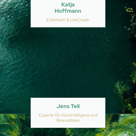
Katja
Hoffmann
Erzieherin & LifeCoach
Jens Tell
Experte für Herzintelligenz und
Bewusstsein