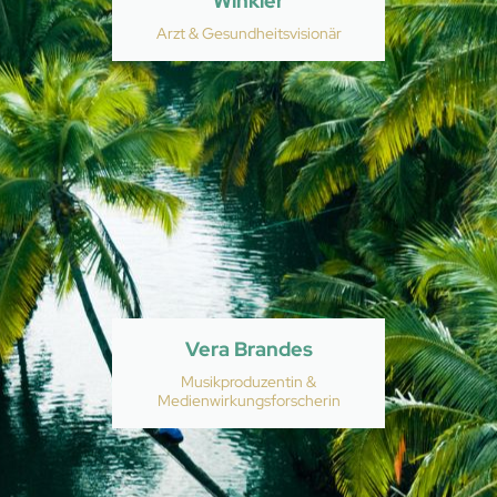
Winkler
Arzt & Gesundheitsvisionär
Vera Brandes
Musikproduzentin &
Medienwirkungsforscherin