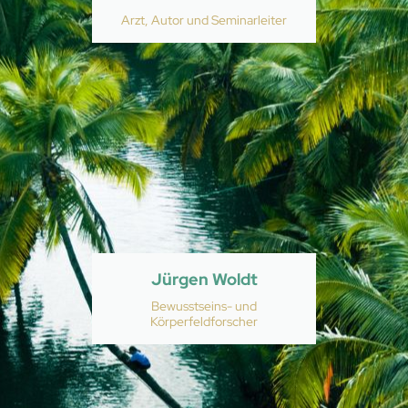
Arzt, Autor und Seminarleiter
Jürgen Woldt
Bewusstseins- und
Körperfeldforscher