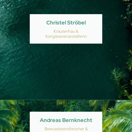
Christel Ströbel
Kräuterfrau &
Kongressveranstalterin
Andreas Bernknecht
Bewusstseinsforscher &