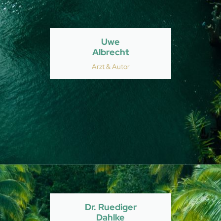
Uwe
Albrecht
Arzt & Autor
Dr. Ruediger
Dahlke