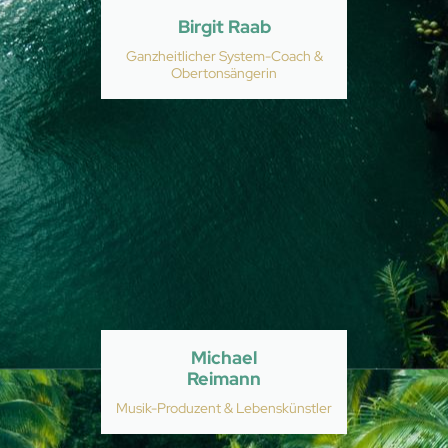
Birgit Raab
Ganzheitlicher System-Coach &
Obertonsängerin
Michael
Reimann
Musik-Produzent & Lebenskünstler