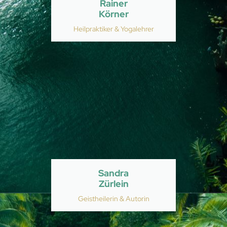
Rainer
Körner
Heilpraktiker & Yogalehrer
Sandra
Zürlein
Geistheilerin & Autorin