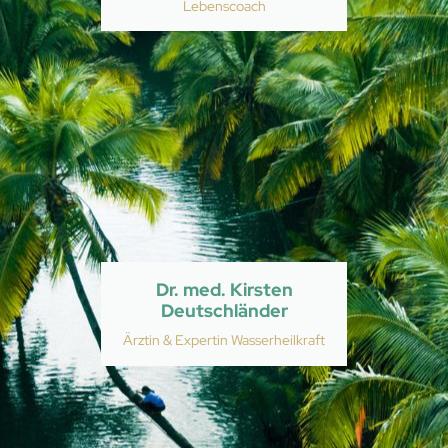
Lebenscoach
Dr. med. Kirsten
Deutschländer
Ärztin & Expertin Wasserheilkraft