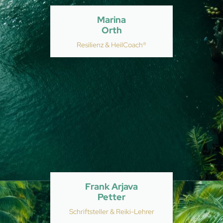
Marina
Orth
Resilienz & HeilCoach®
Frank Arjava
Petter
Schriftsteller & Reiki-Lehrer