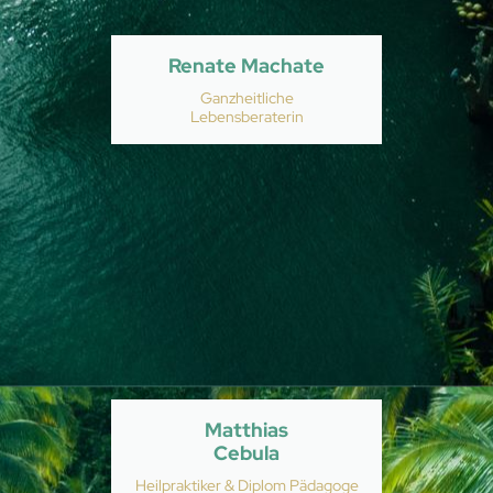
Renate Machate
Ganzheitliche
Lebensberaterin
Matthias
Cebula
Heilpraktiker & Diplom Pädagoge