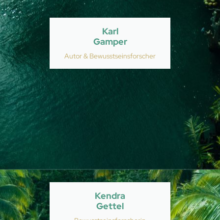
Karl
Gamper
Autor & Bewusstseinsforscher
Kendra
Gettel