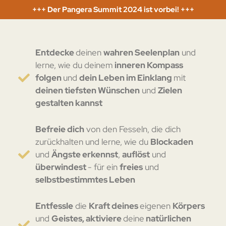
+++ Der Pangera Summit 2024 ist vorbei! +++
Entdecke
deinen
wahren Seelenplan
und
lerne, wie du deinem
inneren Kompass
folgen
und
dein Leben im Einklang
mit
deinen tiefsten Wünschen
und
Zielen
gestalten kannst
Befreie dich
von den Fesseln, die dich
zurückhalten und lerne, wie du
Blockaden
und
Ängste erkennst
,
auflöst
und
überwindest
- für ein
freies
und
selbstbestimmtes Leben
Entfessle
die
Kraft deines
eigenen
Körpers
und
Geistes, aktiviere
deine
natürlichen