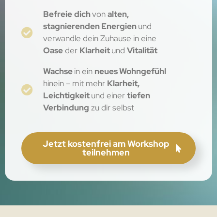
Befreie
dich
von
alten,
stagnierenden Energien
und
verwandle dein Zuhause in eine
Oase
der
Klarheit
und
Vitalität
Wachse
in ein
neues Wohngefühl
hinein – mit mehr
Klarheit,
Leichtigkeit
und einer
tiefen
Verbindung
zu dir selbst
Jetzt kostenfrei am Workshop
teilnehmen