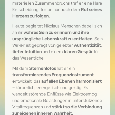
materiellen Zusammenbruchs traf er eine klare
Entscheidung: fortan nur noch dem
Ruf seines
Herzens zu folgen.
Heute begleitet Nikolaus Menschen dabei, sich
an ihr
wahres Sein zu erinnern und ihre
ursprüngliche Lebenskraft zu entfalten
. Sein
Wirken ist geprägt von gelebter
Authentizität
,
tiefer Intuition
und einem
klaren Gespür
für
das Wesentliche.
Mit dem
Sternenlotos
hat er ein
transformierendes Frequenzinstrument
entwickelt, das
auf allen Ebenen harmonisiert
–
körperlich, energetisch und geistig. Es
wandelt störende Einflüsse wie Elektrosmog
und emotionale Belastungen in unterstützende
Vitalfrequenzen und
stärkt so die Verbindung
zur eigenen inneren Wahrheit.