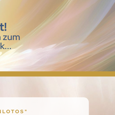
t!
n zum
...
NLOTOS"