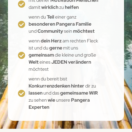
mit deiner
Motivation Menschen
damit
wirklich
zu
helfen
wenn du
Teil
einer ganz
besonderen Pangera Familie
und
Community
sein
möchtest
wenn
dein Herz
am rechten Fleck
ist und du
gerne
mit uns
gemeinsam
die kleine und große
Welt
eines
JEDEN verändern
möchtest
wenn du bereit bist
Konkurrenzdenken hinter
dir zu
lassen
und das
gemeinsame WIR
zu sehen
wie
unsere
Pangera
Experten