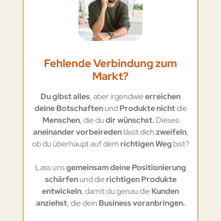
Fehlende Verbindung zum
Markt?
Du gibst alles
, aber irgendwie
erreichen
deine Botschaften
und
Produkte nicht
die
Menschen
, die du
dir wünschst.
Dieses
aneinander vorbeireden
lässt dich
zweifeln
,
ob du überhaupt auf dem
richtigen Weg
bist?
Lass uns
gemeinsam deine Positionierung
schärfen
und die
richtigen Produkte
entwickeln
, damit du genau die
Kunden
anziehst
, die dein
Business voranbringen.