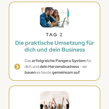
TAG 2
Die praktische Umsetzung für
dich und dein Business
Das
erfolgreiche Pangera System
für
dich und
dein Herzensbusiness
- wir
bauen
es heute
gemeinsam auf