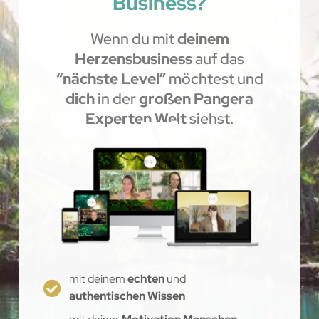
Business?
Wenn du mit
deinem
Herzensbusiness
auf das
“nächste Level”
möchtest und
dich
in der
großen Pangera
Experten Welt
siehst.
mit deinem
echten
und
authentischen Wissen