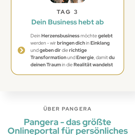
TAG 3
Dein Business hebt ab
Dein
Herzensbusiness
möchte
gelebt
werden - wir
bringen dich
in
Einklang
und
geben dir
die
richtige
Transformation
und
Energie
, damit
du
deinen Traum
in die
Realität wandelst
ÜBER PANGERA
Pangera - das größte
Onlineportal für persönliches