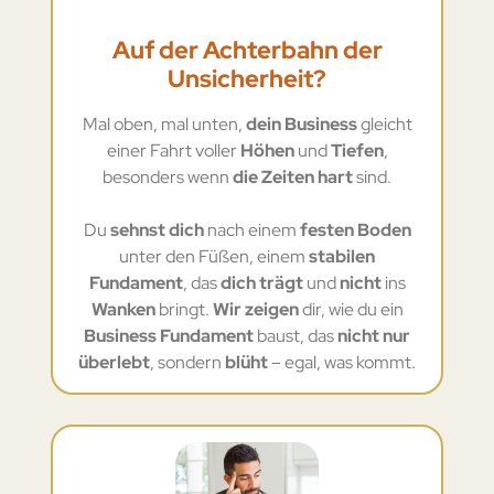
Auf der Achterbahn der
Unsicherheit?
Mal oben, mal unten,
dein Business
gleicht
einer Fahrt voller
Höhen
und
Tiefen
,
besonders wenn
die Zeiten hart
sind.
Du
sehnst dich
nach einem
festen Boden
unter den Füßen, einem
stabilen
Fundament
, das
dich trägt
und
nicht
ins
Wanken
bringt.
Wir zeigen
dir, wie du ein
Business Fundament
baust, das
nicht nur
überlebt
, sondern
blüht
– egal, was kommt.