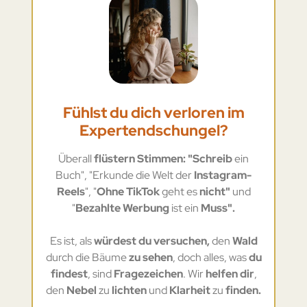
Fühlst du dich verloren im
Expertendschungel?
Überall
flüstern Stimmen: "Schreib
ein
Buch", "Erkunde die Welt der
Instagram-
Reels
", "
Ohne TikTok
geht es
nicht"
und
"
Bezahlte Werbung
ist ein
Muss".
Es ist, als
würdest du versuchen,
den
Wald
durch die Bäume
zu sehen
, doch alles, was
du
findest
, sind
Fragezeichen
. Wir
helfen dir
,
den
Nebel
zu
lichten
und
Klarheit
zu
finden.