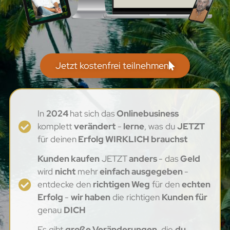
Jetzt kostenfrei teilnehmen
In
2024
hat sich das
Onlinebusiness
komplett
verändert
-
lerne
, was du
JETZT
für deinen
Erfolg WIRKLICH brauchst
Kunden kaufen
JETZT
anders
- das
Geld
wird
nicht
mehr
einfach ausgegeben
-
entdecke den
richtigen Weg
für den
echten
Erfolg
-
wir haben
die richtigen
Kunden für
genau
DICH
Es gibt
große Veränderungen,
die
du