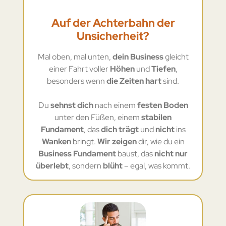
Auf der Achterbahn der
Unsicherheit?
Mal oben, mal unten,
dein Business
gleicht
einer Fahrt voller
Höhen
und
Tiefen
,
besonders wenn
die Zeiten hart
sind.
Du
sehnst dich
nach einem
festen Boden
unter den Füßen, einem
stabilen
Fundament
, das
dich trägt
und
nicht
ins
Wanken
bringt.
Wir zeigen
dir, wie du ein
Business Fundament
baust, das
nicht nur
überlebt
, sondern
blüht
– egal, was kommt.