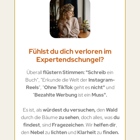
Fühlst du dich verloren im
Expertendschungel?
Überall
flüstern Stimmen: "Schreib
ein
Buch", "Erkunde die Welt der
Instagram-
Reels
", "
Ohne TikTok
geht es
nicht"
und
"
Bezahlte Werbung
ist ein
Muss".
Es ist, als
würdest du versuchen,
den
Wald
durch die Bäume
zu sehen
, doch alles, was
du
findest
, sind
Fragezeichen
. Wir
helfen dir
,
den
Nebel
zu
lichten
und
Klarheit
zu
finden.