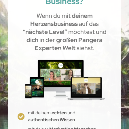
Business?
Wenn du mit
deinem
Herzensbusiness
auf das
“nächste Level”
möchtest und
dich
in der
großen Pangera
Experten Welt
siehst.
mit deinem
echten
und
authentischen Wissen