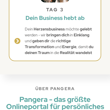
TAG 3
Dein Business hebt ab
Dein
Herzensbusiness
möchte
gelebt
werden - wir
bringen dich
in
Einklang
und
geben dir
die
richtige
Transformation
und
Energie
, damit
du
deinen Traum
in die
Realität wandelst
ÜBER PANGERA
Pangera - das größte
Onlineportal für persönliches