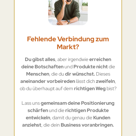
Fehlende Verbindung zum
Markt?
Du gibst alles
, aber irgendwie
erreichen
deine Botschaften
und
Produkte nicht
die
Menschen
, die du
dir wünschst.
Dieses
aneinander vorbeireden
lässt dich
zweifeln
,
ob du überhaupt auf dem
richtigen Weg
bist?
Lass uns
gemeinsam deine Positionierung
schärfen
und die
richtigen Produkte
entwickeln
, damit du genau die
Kunden
anziehst
, die dein
Business voranbringen.