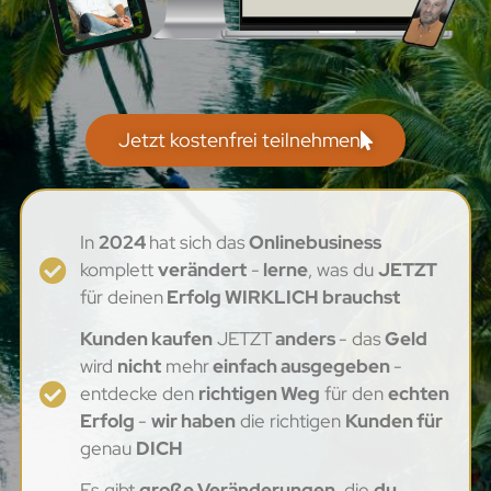
Jetzt kostenfrei teilnehmen
In
2024
hat sich das
Onlinebusiness
komplett
verändert
-
lerne
, was du
JETZT
für deinen
Erfolg WIRKLICH brauchst
Kunden kaufen
JETZT
anders
- das
Geld
wird
nicht
mehr
einfach ausgegeben
-
entdecke den
richtigen Weg
für den
echten
Erfolg
-
wir haben
die richtigen
Kunden für
genau
DICH
Es gibt
große Veränderungen,
die
du