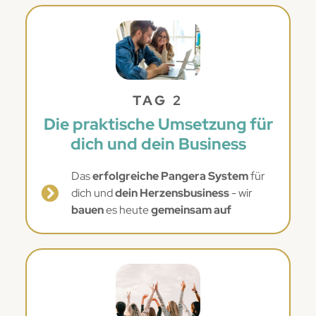
TAG 2
Die praktische Umsetzung für
dich und dein Business
Das
erfolgreiche Pangera System
für
dich und
dein Herzensbusiness
- wir
bauen
es heute
gemeinsam auf