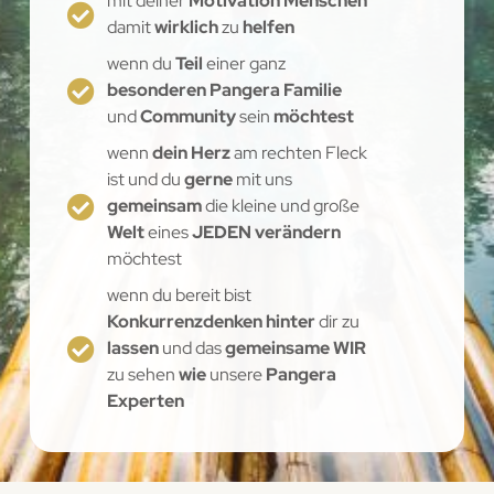
mit deiner
Motivation Menschen
damit
wirklich
zu
helfen
wenn du
Teil
einer ganz
besonderen Pangera Familie
und
Community
sein
möchtest
wenn
dein Herz
am rechten Fleck
ist und du
gerne
mit uns
gemeinsam
die kleine und große
Welt
eines
JEDEN verändern
möchtest
wenn du bereit bist
Konkurrenzdenken hinter
dir zu
lassen
und das
gemeinsame WIR
zu sehen
wie
unsere
Pangera
Experten