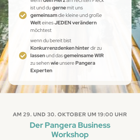
wenn
dein Herz
am rechten Fleck
ist und du
gerne
mit uns
gemeinsam
die kleine und große
Welt
eines
JEDEN verändern
möchtest
wenn du bereit bist
Konkurrenzdenken hinter
dir zu
lassen
und das
gemeinsame WIR
zu sehen
wie
unsere
Pangera
Experten
AM 29. UND 30. OKTOBER UM 19:00 UHR
Der Pangera Business
Workshop