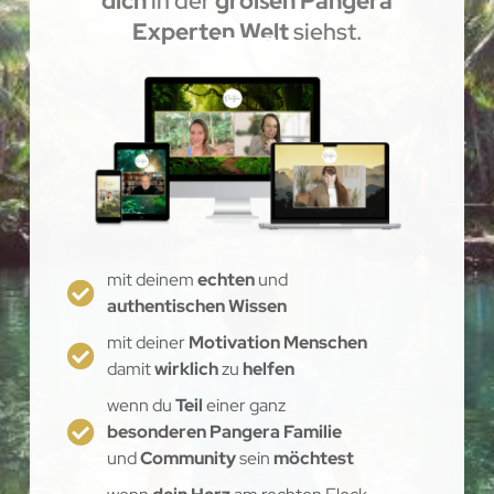
dich
in der
großen Pangera
Experten Welt
siehst.
mit deinem
echten
und
authentischen Wissen
mit deiner
Motivation Menschen
damit
wirklich
zu
helfen
wenn du
Teil
einer ganz
besonderen Pangera Familie
und
Community
sein
möchtest