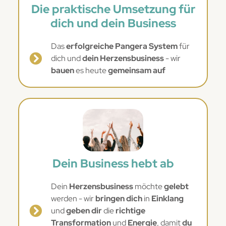
Die praktische Umsetzung für
dich und dein Business
Das
erfolgreiche Pangera System
für
dich und
dein Herzensbusiness
- wir
bauen
es heute
gemeinsam auf
Dein Business hebt ab
Dein
Herzensbusiness
möchte
gelebt
werden - wir
bringen dich
in
Einklang
und
geben dir
die
richtige
Transformation
und
Energie
, damit
du