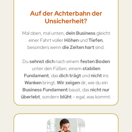
Auf der Achterbahn der
Unsicherheit?
Mal oben, mal unten,
dein Business
gleicht
einer Fahrt voller
Höhen
und
Tiefen
,
besonders wenn
die Zeiten hart
sind.
Du
sehnst dich
nach einem
festen Boden
unter den Füßen, einem
stabilen
Fundament
, das
dich trägt
und
nicht
ins
Wanken
bringt.
Wir zeigen
dir, wie du ein
Business Fundament
baust, das
nicht nur
überlebt
, sondern
blüht
– egal, was kommt.