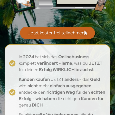
Jetzt kostenfrei teilnehmen
In
2024
hat sich das
Onlinebusiness
komplett
verändert
-
lerne
, was du
JETZT
für deinen
Erfolg WIRKLICH brauchst
Kunden kaufen
JETZT
anders
- das
Geld
wird
nicht
mehr
einfach ausgegeben
-
entdecke den
richtigen Weg
für den
echten
Erfolg
-
wir haben
die richtigen
Kunden für
genau
DICH
Es gibt
große Veränderungen,
die
du