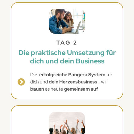
TAG 2
Die praktische Umsetzung für
dich und dein Business
Das
erfolgreiche Pangera System
für
dich und
dein Herzensbusiness
- wir
bauen
es heute
gemeinsam auf