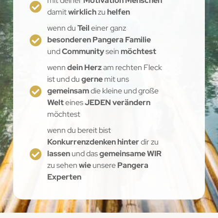
mit deiner
Motivation Menschen
damit
wirklich
zu
helfen
wenn du
Teil
einer ganz
besonderen Pangera Familie
und
Community
sein
möchtest
wenn
dein Herz
am rechten Fleck
ist und du
gerne
mit uns
gemeinsam
die kleine und große
Welt
eines
JEDEN verändern
möchtest
wenn du bereit bist
Konkurrenzdenken hinter
dir zu
lassen
und das
gemeinsame WIR
zu sehen
wie
unsere
Pangera
Experten