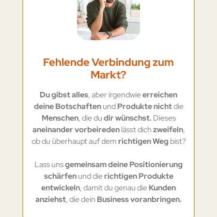
Fehlende Verbindung zum
Markt?
Du gibst alles
, aber irgendwie
erreichen
deine Botschaften
und
Produkte nicht
die
Menschen
, die du
dir wünschst.
Dieses
aneinander vorbeireden
lässt dich
zweifeln
,
ob du überhaupt auf dem
richtigen Weg
bist?
Lass uns
gemeinsam deine Positionierung
schärfen
und die
richtigen Produkte
entwickeln
, damit du genau die
Kunden
anziehst
, die dein
Business voranbringen.