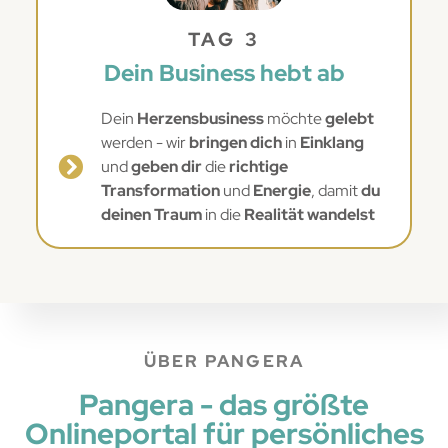
TAG 3
Dein Business hebt ab
Dein
Herzensbusiness
möchte
gelebt
werden - wir
bringen dich
in
Einklang
und
geben dir
die
richtige
Transformation
und
Energie
, damit
du
deinen Traum
in die
Realität wandelst
ÜBER PANGERA
Pangera - das größte
Onlineportal für persönliches