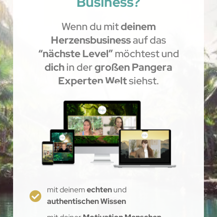
Business?
Wenn du mit
deinem
Herzensbusiness
auf das
“nächste Level”
möchtest und
dich
in der
großen Pangera
Experten Welt
siehst.
mit deinem
echten
und
authentischen Wissen