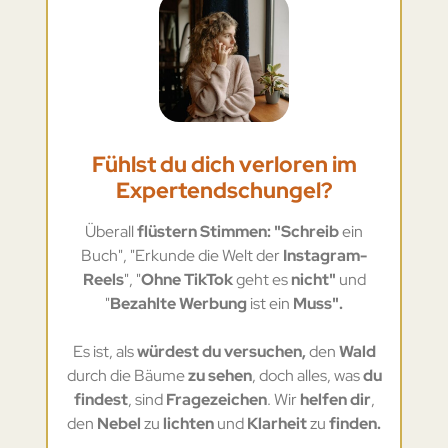
Fühlst du dich verloren im
Expertendschungel?
Überall
flüstern Stimmen: "Schreib
ein
Buch", "Erkunde die Welt der
Instagram-
Reels
", "
Ohne TikTok
geht es
nicht"
und
"
Bezahlte Werbung
ist ein
Muss".
Es ist, als
würdest du versuchen,
den
Wald
durch die Bäume
zu sehen
, doch alles, was
du
findest
, sind
Fragezeichen
. Wir
helfen dir
,
den
Nebel
zu
lichten
und
Klarheit
zu
finden.