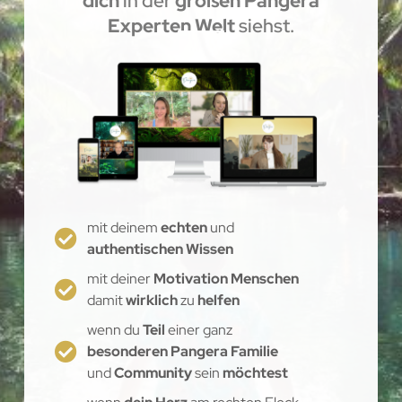
dich
in der
großen Pangera
Experten Welt
siehst.
mit deinem
echten
und
authentischen Wissen
mit deiner
Motivation Menschen
damit
wirklich
zu
helfen
wenn du
Teil
einer ganz
besonderen Pangera Familie
und
Community
sein
möchtest