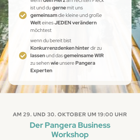
wenn
dein Herz
am rechten Fleck
ist und du
gerne
mit uns
gemeinsam
die kleine und große
Welt
eines
JEDEN verändern
möchtest
wenn du bereit bist
Konkurrenzdenken hinter
dir zu
lassen
und das
gemeinsame WIR
zu sehen
wie
unsere
Pangera
Experten
AM 29. UND 30. OKTOBER UM 19:00 UHR
Der Pangera Business
Workshop