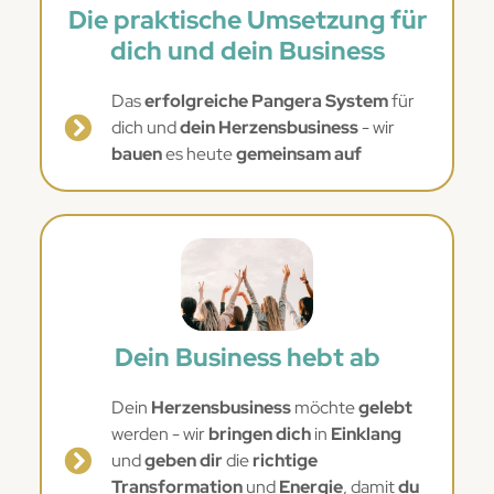
Die praktische Umsetzung für
dich und dein Business
Das
erfolgreiche Pangera System
für
dich und
dein Herzensbusiness
- wir
bauen
es heute
gemeinsam auf
Dein Business hebt ab
Dein
Herzensbusiness
möchte
gelebt
werden - wir
bringen dich
in
Einklang
und
geben dir
die
richtige
Transformation
und
Energie
, damit
du