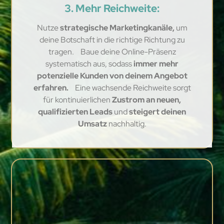
3. Mehr Reichweite:
Nutze
strategische Marketingkanäle,
um
deine Botschaft in die richtige Richtung zu
tragen. Baue deine Online-Präsenz
systematisch aus, sodass
immer mehr
potenzielle Kunden von deinem Angebot
erfahren.
Eine wachsende Reichweite sorgt
für kontinuierlichen
Zustrom an neuen,
qualifizierten Leads
und
steigert deinen
Umsatz
nachhaltig.