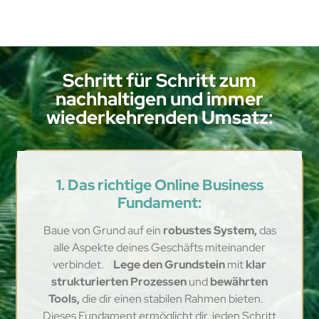
Schritt für Schritt zum
nachhaltigen und immer
wiederkehrenden Umsatz:
1. Das richtige Online Business
Fundament:
Baue von Grund auf ein
robustes System,
das
alle Aspekte deines Geschäfts miteinander
verbindet.
Lege den Grundstein
mit
klar
strukturierten Prozessen
und
bewährten
Tools,
die dir einen stabilen Rahmen bieten.
Dieses Fundament ermöglicht dir, jeden Schritt