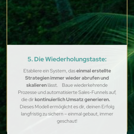
5. Die Wiederholungstaste:
Etabliere ein System, das
einmal erstellte
Strategien immer wieder abrufen und
skalieren
lässt. Baue wiederkehrende
Prozesse und automatisierte Sales-Funnels auf,
die dir
kontinuierlich Umsatz generieren.
Dieses Modell ermöglicht es dir, deinen Erfolg
langfristig zu sichern – einmal gebaut, immer
geschaut!