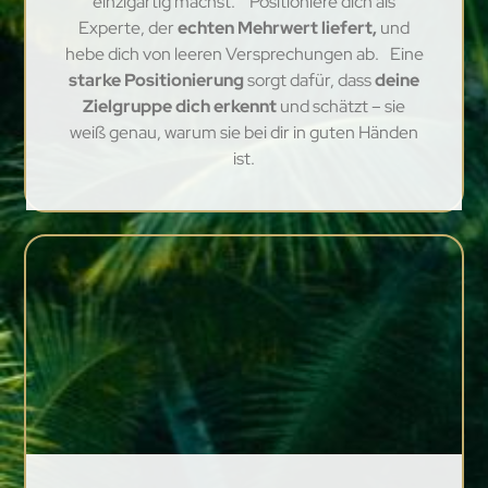
einzigartig machst. Positioniere dich als
Experte, der
echten Mehrwert liefert,
und
hebe dich von leeren Versprechungen ab. Eine
starke Positionierung
sorgt dafür, dass
deine
Zielgruppe dich erkennt
und schätzt – sie
weiß genau, warum sie bei dir in guten Händen
ist.