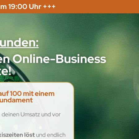
um 19:00 Uhr +++
tunden:
ren Online-Business
e!
auf 100 mit einem
sfundament
g
deinen Umsatz und vor
iszeiten löst
und endlich