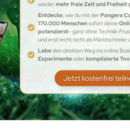
wieder
mehr freie Zeit und Freiheit
Entdecke
, wie du mit der
Pangera C
170.000 Menschen
sofort deine
Onli
potenzierst
– ganz ohne Technik-Fru
und erst recht nicht als Marktschreier
Lebe
den direkten Weg ins online Bus
Experimente
oder
komplizierte Too
Jetzt kostenfrei tei