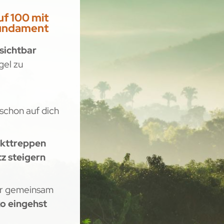
uf 100 mit
fundament
 sichtbar
gel zu
schon auf dich
kttreppen
z steigern
wir gemeinsam
ko eingehst