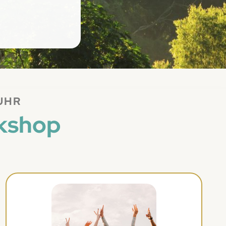
 UHR
rkshop