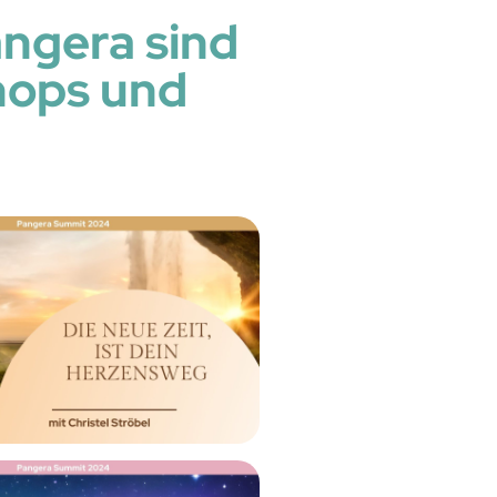
angera sind
hops und