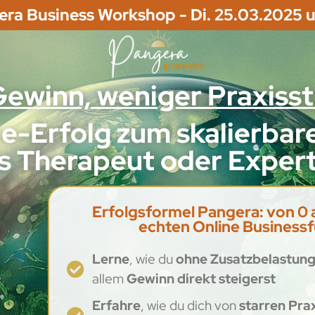
era Business Workshop - Di. 25.03.2025 
ewinn, weniger Praxiss
ne-Erfolg zum skalierba
ls Therapeut oder Expert
Erfolgsformel Pangera: von 0 
echten Online Busines
Lerne
, wie du
ohne Zusatzbelastun
allem
Gewinn direkt steigerst
Erfahre
, wie du dich von
starren Prax