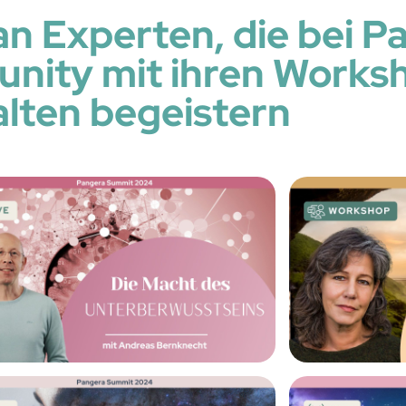
an Experten, die bei P
nity mit ihren Works
alten begeistern