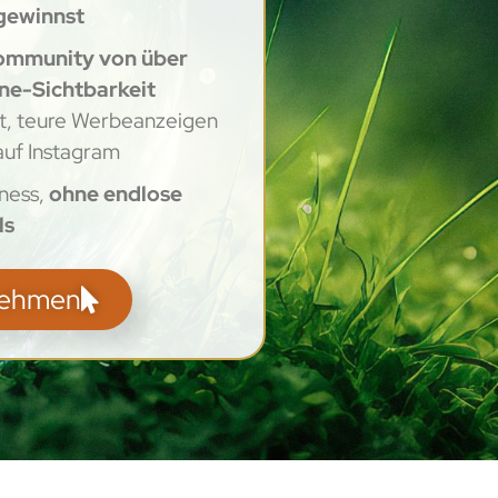
 gewinnst
ommunity von über
ne-Sichtbarkeit
st, teure Werbeanzeigen
 auf Instagram
iness,
ohne endlose
ls
lnehmen